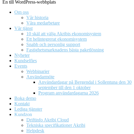
En till WordPress-webbplats
Om oss
Vår historia
Våra medarbetare
Vår tjänst
10 skäl att välja Akribis ekonomisystem
Ett helintegrerat ekonomisystem
Snabb och personlig support
Fastighetsmarknadens bästa paketlösning
Nyheter
Kundselfies
Events
Webbinarier
Användarmöte
Användardagar på Bergendal i Sollentuna den 30
september till den 1 oktober
Program användardagarna 2026
Boka demo
Kontakt
Lediga tjänster
Kundzon
Driftinfo Akribi Cloud
Tekniska specifikationer Akribi
Helpdesk