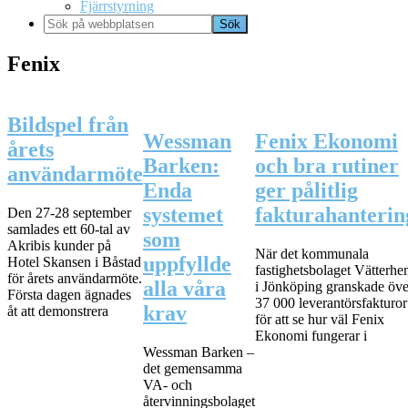
Fjärrstyrning
Sök
på
webbplatsen
Fenix
Bildspel från
Wessman
Fenix Ekonomi
årets
Barken:
och bra rutiner
användarmöte
Enda
ger pålitlig
systemet
fakturahanterin
Den 27-28 september
samlades ett 60-tal av
som
Akribis kunder på
När det kommunala
uppfyllde
Hotel Skansen i Båstad
fastighetsbolaget Vätterh
för årets användarmöte.
alla våra
i Jönköping granskade öve
Första dagen ägnades
37 000 leverantörsfakturor
krav
åt att demonstrera
för att se hur väl Fenix
Ekonomi fungerar i
Wessman Barken –
det gemensamma
VA- och
återvinningsbolaget