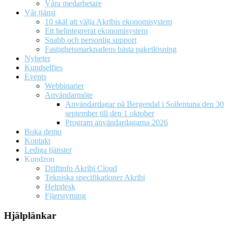
Våra medarbetare
Vår tjänst
10 skäl att välja Akribis ekonomisystem
Ett helintegrerat ekonomisystem
Snabb och personlig support
Fastighetsmarknadens bästa paketlösning
Nyheter
Kundselfies
Events
Webbinarier
Användarmöte
Användardagar på Bergendal i Sollentuna den 30
september till den 1 oktober
Program användardagarna 2026
Boka demo
Kontakt
Lediga tjänster
Kundzon
Driftinfo Akribi Cloud
Tekniska specifikationer Akribi
Helpdesk
Fjärrstyrning
Hjälplänkar