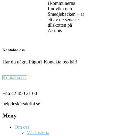
i kommunerna
Ludvika och
Smedjebacken – är
ett av de senaste
tillskotten på
Akribis
Kontakta oss
Har du några frågor? Kontakta oss här!
Kontakta oss
Footer
+46 42-450 21 00
helpdesk@akribi.se
Meny
Om oss
Vår historia