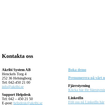
Kontakta oss
Akribi System AB
Boka demo
Henckels Torg 4
Prenumerera på vårt n
252 36 Helsingborg
Tel: 042-450 21 00
Fjärrstyrning
info@akribi.se
Klicka här för fjärrstyrni
Support Helpdesk
LinkedIn
Tel: 042 – 450 21 50
Följ oss på LinkedIn här
E-post:
helpdesk@akribi.se