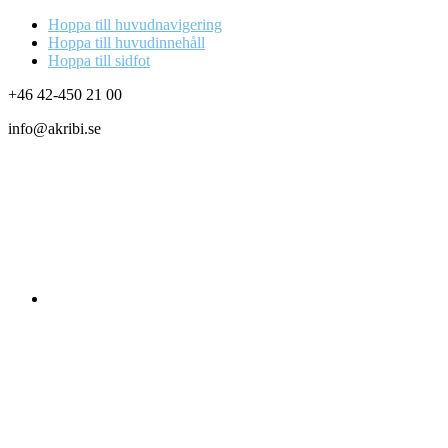
Hoppa till huvudnavigering
Hoppa till huvudinnehåll
Hoppa till sidfot
+46 42-450 21 00
info@akribi.se