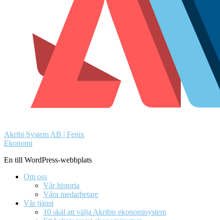
Akribi System AB | Fenix
Ekonomi
En till WordPress-webbplats
Om oss
Vår historia
Våra medarbetare
Vår tjänst
10 skäl att välja Akribis ekonomisystem