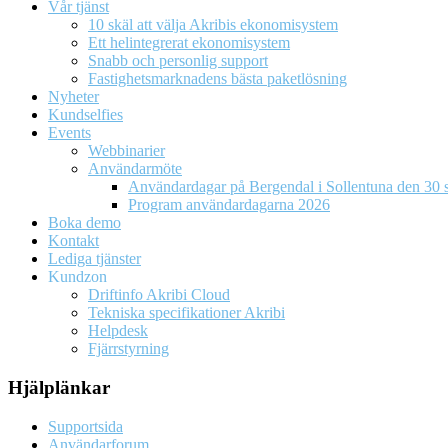
Vår tjänst
10 skäl att välja Akribis ekonomisystem
Ett helintegrerat ekonomisystem
Snabb och personlig support
Fastighetsmarknadens bästa paketlösning
Nyheter
Kundselfies
Events
Webbinarier
Användarmöte
Användardagar på Bergendal i Sollentuna den 30 s
Program användardagarna 2026
Boka demo
Kontakt
Lediga tjänster
Kundzon
Driftinfo Akribi Cloud
Tekniska specifikationer Akribi
Helpdesk
Fjärrstyrning
Hjälplänkar
Supportsida
Användarforum