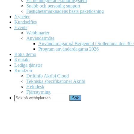
Ett helintegrerat ekonomisystem
Snabb och personlig support
Fastighetsmarknadens bästa paketlösning
Nyheter
Kundselfies
Events
Webbinarier
Användarmöte
Användardagar på Bergendal i Sollentuna den 30 s
Program användardagarna 2026
Boka demo
Kontakt
Lediga tjänster
Kundzon
Driftinfo Akribi Cloud
Tekniska specifikationer Akribi
Helpdesk
Fjärrstyrning
Sök
på
webbplatsen