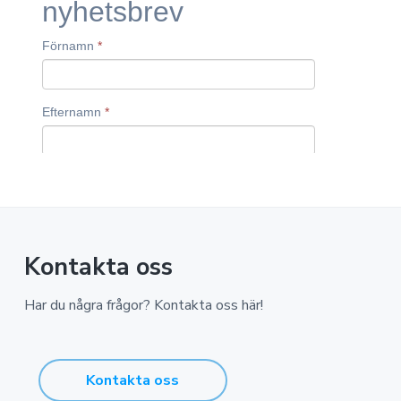
a
n
o
n
v
n
o
i
e
m
g
h
i
e
å
r
l
i
l
n
g
Kontakta oss
Har du några frågor? Kontakta oss här!
Kontakta oss