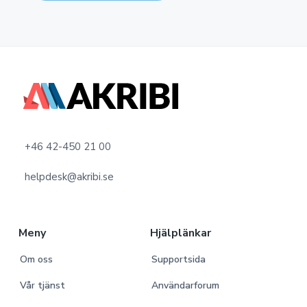
F
o
o
+46 42-450 21 00
t
helpdesk@akribi.se
e
r
Meny
Hjälplänkar
Om oss
Supportsida
Vår tjänst
Användarforum