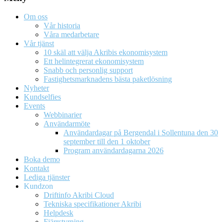
Om oss
Vår historia
Våra medarbetare
Vår tjänst
10 skäl att välja Akribis ekonomisystem
Ett helintegrerat ekonomisystem
Snabb och personlig support
Fastighetsmarknadens bästa paketlösning
Nyheter
Kundselfies
Events
Webbinarier
Användarmöte
Användardagar på Bergendal i Sollentuna den 30
september till den 1 oktober
Program användardagarna 2026
Boka demo
Kontakt
Lediga tjänster
Kundzon
Driftinfo Akribi Cloud
Tekniska specifikationer Akribi
Helpdesk
Fjärrstyrning