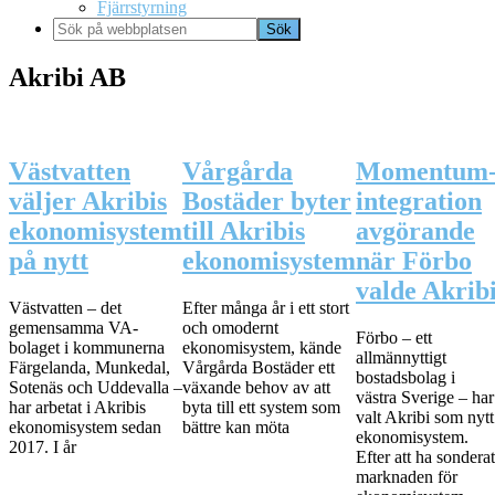
Fjärrstyrning
Sök
på
webbplatsen
Akribi AB
Västvatten
Vårgårda
Momentum
väljer Akribis
Bostäder byter
integration
ekonomisystem
till Akribis
avgörande
på nytt
ekonomisystem
när Förbo
valde Akrib
Västvatten – det
Efter många år i ett stort
gemensamma VA-
och omodernt
Förbo – ett
bolaget i kommunerna
ekonomisystem, kände
allmännyttigt
Färgelanda, Munkedal,
Vårgårda Bostäder ett
bostadsbolag i
Sotenäs och Uddevalla –
växande behov av att
västra Sverige – har
har arbetat i Akribis
byta till ett system som
valt Akribi som nytt
ekonomisystem sedan
bättre kan möta
ekonomisystem.
2017. I år
Efter att ha sonderat
marknaden för