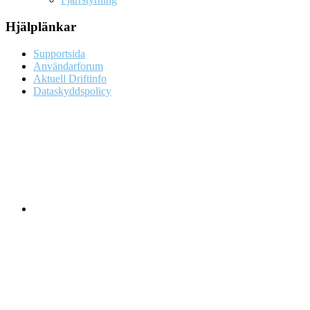
Hjälplänkar
Supportsida
Användarforum
Aktuell Driftinfo
Dataskyddspolicy