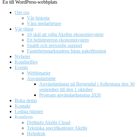
En till WordPress-webbplats
Om oss
Vår historia
Våra medarbetare
Vår tjänst
10 skäl att välja Akribis ekonomisystem
Ett helintegrerat ekonomisystem
Snabb och personlig support
Fastighetsmarknadens bästa paketlösning
Nyheter
Kundselfies
Events
Webbinarier
Användarmöte
Användardagar på Bergendal i Sollentuna den 30
september till den 1 oktober
Program användardagarna 2026
Boka demo
Kontakt
Lediga tjänster
Kundzon
Driftinfo Akribi Cloud
Tekniska specifikationer Akribi
Helpdesk