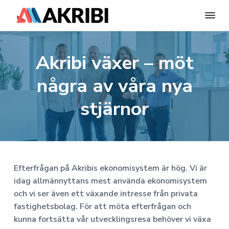
A
E
n
H
H
H
k
t
r
i
o
o
o
Akribi växer – möt
i
l
p
p
p
l
b
W
i
p
p
p
o
några av våra nya
S
r
a
a
a
y
d
P
t
t
t
stjärnor
s
r
t
i
i
i
e
e
s
l
l
l
s
m
-
A
l
l
l
w
B
e
h
h
s
|
b
b
u
u
i
F
Efterfrågan på Akribis ekonomisystem är hög. Vi är
p
e
v
v
d
l
idag allmännyttans mest använda ekonomisystem
n
a
u
u
f
t
och vi ser även ett växande intresse från privata
i
s
x
d
d
o
fastighetsbolag. För att möta efterfrågan och
E
n
i
t
kunna fortsätta vår utvecklingsresa behöver vi växa
k