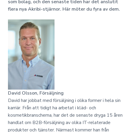
a
n
o
som bolag, och den senaste tiden har det anslutit
n
v
n
flera nya Akribi-stjärnor. Här möter du fyra av dem.
o
i
e
m
g
h
i
e
å
r
l
i
l
n
g
David Olsson, Försäljning
David har jobbat med försäljning i olika former i hela sin
karriär. Från att tidigt ha arbetat i kläd- och
kosmetikbranscherna, har det de senaste dryga 15 åren
handlat om B2B-försäljning av olika IT-relaterade
produkter och tjänster. Närmast kommer han från