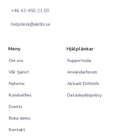
o
+46 42-450 21 00
t
helpdesk@akribi.se
e
r
Meny
Hjälplänkar
Om oss
Supportsida
Vår tjänst
Användarforum
Nyheter
Aktuell Driftinfo
Kundselfies
Dataskyddspolicy
Events
Boka demo
Kontakt