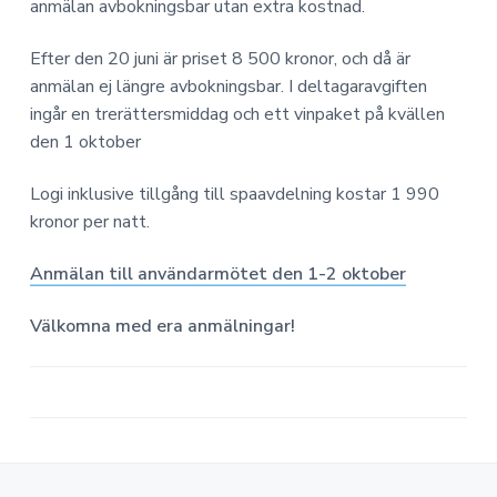
a
n
o
anmälan avbokningsbar utan extra kostnad.
n
v
n
o
i
e
Efter den 20 juni är priset 8 500 kronor, och då är
m
g
h
i
anmälan ej längre avbokningsbar. I deltagaravgiften
e
å
ingår en trerättersmiddag och ett vinpaket på kvällen
r
l
den 1 oktober
i
l
n
Logi inklusive tillgång till spaavdelning kostar 1 990
g
kronor per natt.
Anmälan till användarmötet den 1-2 oktober
Välkomna med era anmälningar!