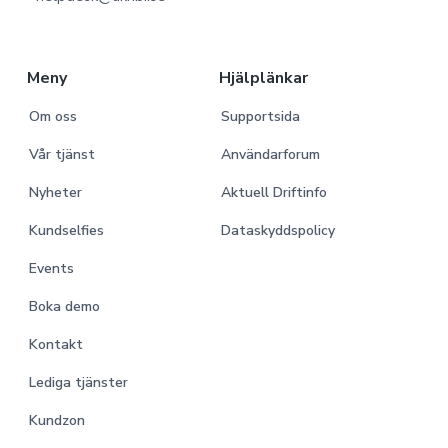
e
r
Meny
Hjälplänkar
Om oss
Supportsida
Vår tjänst
Användarforum
Nyheter
Aktuell Driftinfo
Kundselfies
Dataskyddspolicy
Events
Boka demo
Kontakt
Lediga tjänster
Kundzon