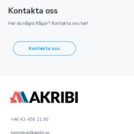
Kontakta oss
Har du några frågor? Kontakta oss här!
Kontakta oss
F
o
o
+46 42-450 21 00
t
helpdesk@akribi.se