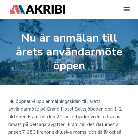
A
E
n
H
H
H
k
t
r
i
o
o
o
Nu är anmälan till
i
l
p
p
p
l
b
W
i
p
p
p
o
årets användarmöte
S
r
a
a
a
y
d
P
t
t
t
öppen
s
r
t
i
i
i
e
e
s
l
l
l
s
m
-
A
l
l
l
w
B
e
h
h
s
|
b
b
u
u
i
F
Nu öppnar vi upp anmälningssidan till årets
p
e
v
v
d
l
användarmöte på Grand Hotel Saltsjöbaden den 1-2
n
a
u
u
f
t
oktober. Fram till den 20 juni erbjuder vi en attraktiv
i
s
x
d
d
o
rabatt på deltagaravgiften. Fram till det datumet är
E
n
i
t
priset 7 650 kronor exklusive moms, och då är också
k