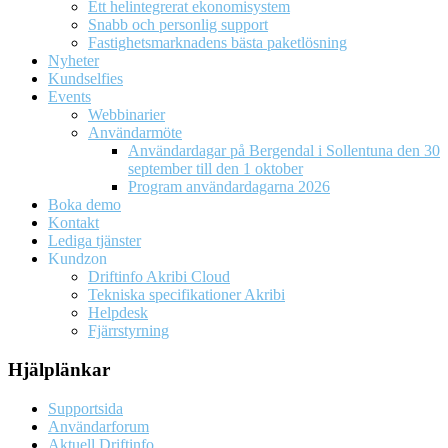
Ett helintegrerat ekonomisystem
Snabb och personlig support
Fastighetsmarknadens bästa paketlösning
Nyheter
Kundselfies
Events
Webbinarier
Användarmöte
Användardagar på Bergendal i Sollentuna den 30
september till den 1 oktober
Program användardagarna 2026
Boka demo
Kontakt
Lediga tjänster
Kundzon
Driftinfo Akribi Cloud
Tekniska specifikationer Akribi
Helpdesk
Fjärrstyrning
Hjälplänkar
Supportsida
Användarforum
Aktuell Driftinfo