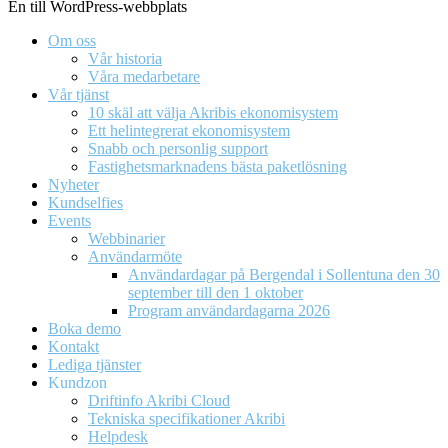
En till WordPress-webbplats
Om oss
Vår historia
Våra medarbetare
Vår tjänst
10 skäl att välja Akribis ekonomisystem
Ett helintegrerat ekonomisystem
Snabb och personlig support
Fastighetsmarknadens bästa paketlösning
Nyheter
Kundselfies
Events
Webbinarier
Användarmöte
Användardagar på Bergendal i Sollentuna den 30
september till den 1 oktober
Program användardagarna 2026
Boka demo
Kontakt
Lediga tjänster
Kundzon
Driftinfo Akribi Cloud
Tekniska specifikationer Akribi
Helpdesk