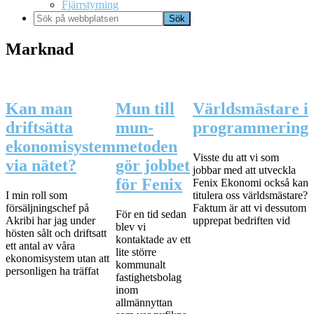
Fjärrstyrning
Sök
på
webbplatsen
Marknad
Kan man
Mun till
Världsmästare i
driftsätta
mun-
programmering
ekonomisystem
metoden
Visste du att vi som
via nätet?
gör jobbet
jobbar med att utveckla
för Fenix
Fenix Ekonomi också kan
I min roll som
titulera oss världsmästare?
försäljningschef på
Faktum är att vi dessutom
För en tid sedan
Akribi har jag under
upprepat bedriften vid
blev vi
hösten sålt och driftsatt
kontaktade av ett
ett antal av våra
lite större
ekonomisystem utan att
kommunalt
personligen ha träffat
fastighetsbolag
inom
allmännyttan