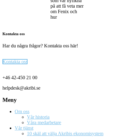
som var nyfikna
på att få veta mer
om Fenix och
hur
Kontakta oss
Har du några frågor? Kontakta oss här!
Kontakta oss
Footer
+46 42-450 21 00
helpdesk@akribi.se
Meny
Om oss
Vår historia
Våra medarbetare
Vår tjänst
10 skäl att välja Akribis ekonomisystem