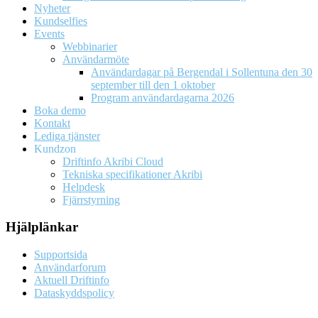
Nyheter
Kundselfies
Events
Webbinarier
Användarmöte
Användardagar på Bergendal i Sollentuna den 30
september till den 1 oktober
Program användardagarna 2026
Boka demo
Kontakt
Lediga tjänster
Kundzon
Driftinfo Akribi Cloud
Tekniska specifikationer Akribi
Helpdesk
Fjärrstyrning
Hjälplänkar
Supportsida
Användarforum
Aktuell Driftinfo
Dataskyddspolicy