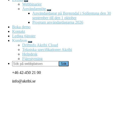
Webbinarier
Användarmöte
Användardagar på Bergendal i Sollentuna den 30
september till den 1 oktober
Program användardagarna 2026
Boka demo
Kontakt
Lediga tjänster
Kundzon
Driftinfo Akribi Cloud
Tekniska specifikationer Akribi
Helpdesk
Fjärrstyrning
Sök
på
webbplatsen
+46 42-450 21 00
info@akribi.se