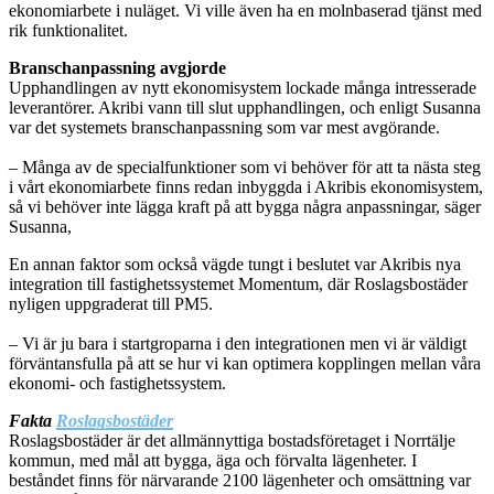
ekonomiarbete i nuläget. Vi ville även ha en molnbaserad tjänst med
rik funktionalitet.
Branschanpassning avgjorde
Upphandlingen av nytt ekonomisystem lockade många intresserade
leverantörer. Akribi vann till slut upphandlingen, och enligt Susanna
var det systemets branschanpassning som var mest avgörande.
– Många av de specialfunktioner som vi behöver för att ta nästa steg
i vårt ekonomiarbete finns redan inbyggda i Akribis ekonomisystem,
så vi behöver inte lägga kraft på att bygga några anpassningar, säger
Susanna,
En annan faktor som också vägde tungt i beslutet var Akribis nya
integration till fastighetssystemet Momentum, där Roslagsbostäder
nyligen uppgraderat till PM5.
– Vi är ju bara i startgroparna i den integrationen men vi är väldigt
förväntansfulla på att se hur vi kan optimera kopplingen mellan våra
ekonomi- och fastighetssystem.
Fakta
Roslagsbostäder
Roslagsbostäder är det allmännyttiga bostadsföretaget i Norrtälje
kommun, med mål att bygga, äga och förvalta lägenheter. I
beståndet finns för närvarande 2100 lägenheter och omsättning var