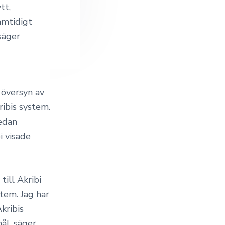
tt,
amtidigt
säger
 översyn av
ibis system.
edan
i visade
till Akribi
stem. Jag har
kribis
ål, säger