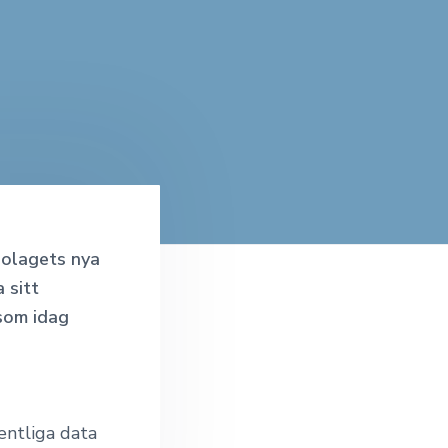
bolagets nya
 sitt
som idag
entliga data