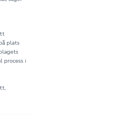
tt
på plats
olagets
l process i
tt,