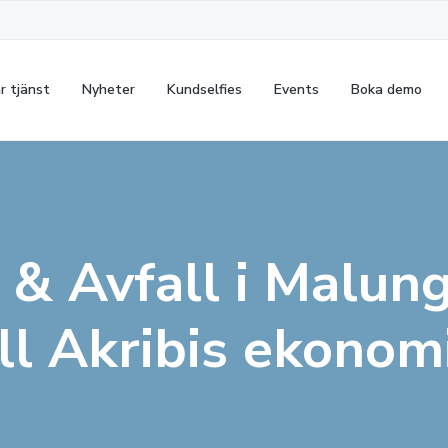
r tjänst
Nyheter
Kundselfies
Events
Boka demo
 & Avfall i Malun
ill Akribis ekono