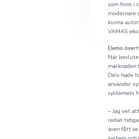
som finns i 
modernare s
kunna autom
VAMAS ekon
Demo övert
När beslutet
marknaden f
Dels hade h
använder sy
systemets f
– Jag vet at
redan tidiga
även fått s
system och d