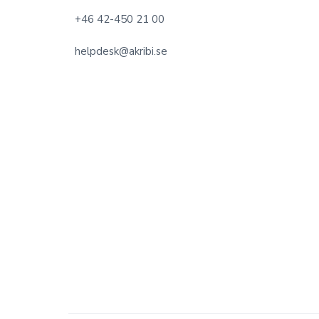
o
+46 42-450 21 00
o
helpdesk@akribi.se
t
e
r