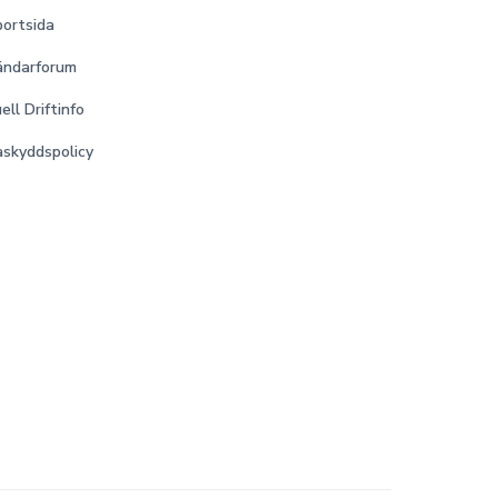
ortsida
ändarforum
ell Driftinfo
skyddspolicy