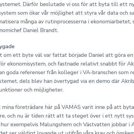
systemet. Därför beslutade vi oss för att byta till ett ny
ystem som ökar vår möjlighet att styra vår data och s
atisera många av rutinprocesserna i ekonomiarbetet, 
omichef Daniel Brandt.
ygade
 om ett byte väl var fattat började Daniel att göra en
ör ekonomisystem, och fastnade relativt snabbt för Akr
an goda referenser från kolleger i VA-branschen som r
stemet, dels blev han övertygad via en demo där Akrib
unktioner och möjligheter.
t mina företrädare här på VAMAS varit inne på att byta 
re, och nu är tiden rätt att ta steget över i ett nytt sy
e hur exempelvis Malungshem och Västvatten jobbar i A
et ser väldigt lovande ut utifrån våra krav och önskem