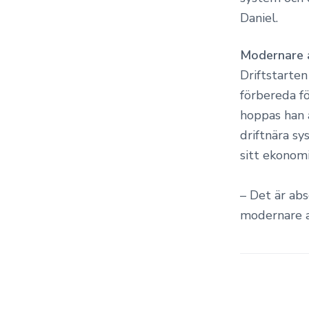
Daniel.
Modernare 
Driftstarten
förbereda f
hoppas han 
driftnära sy
sitt ekonom
– Det är abs
modernare a