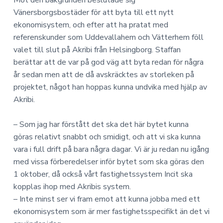
Mot den bakgrunden beslutade sig
Vänersborgsbostäder för att byta till ett nytt
ekonomisystem, och efter att ha pratat med
referenskunder som Uddevallahem och Vätterhem föll
valet till slut på Akribi från Helsingborg. Staffan
berättar att de var på god väg att byta redan för några
år sedan men att de då avskräcktes av storleken på
projektet, något han hoppas kunna undvika med hjälp av
Akribi.
– Som jag har förstått det ska det här bytet kunna
göras relativt snabbt och smidigt, och att vi ska kunna
vara i full drift på bara några dagar. Vi är ju redan nu igång
med vissa förberedelser inför bytet som ska göras den
1 oktober, då också vårt fastighetssystem Incit ska
kopplas ihop med Akribis system.
– Inte minst ser vi fram emot att kunna jobba med ett
ekonomisystem som är mer fastighetsspecifikt än det vi