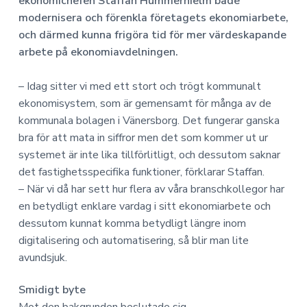
a
n
ekonomichefen Staffan Hummerhielm både
o
n
v
n
modernisera och förenkla företagets ekonomiarbete,
o
i
e
och därmed kunna frigöra tid för mer värdeskapande
m
g
h
i
arbete på ekonomiavdelningen.
e
å
r
l
– Idag sitter vi med ett stort och trögt kommunalt
i
l
ekonomisystem, som är gemensamt för många av de
n
kommunala bolagen i Vänersborg. Det fungerar ganska
g
bra för att mata in siffror men det som kommer ut ur
systemet är inte lika tillförlitligt, och dessutom saknar
det fastighetsspecifika funktioner, förklarar Staffan.
– När vi då har sett hur flera av våra branschkollegor har
en betydligt enklare vardag i sitt ekonomiarbete och
dessutom kunnat komma betydligt längre inom
digitalisering och automatisering, så blir man lite
avundsjuk.
Smidigt byte