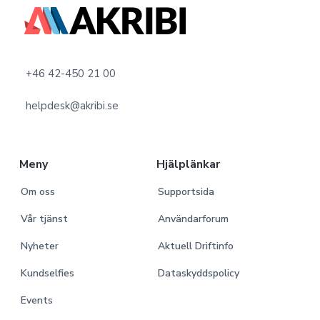
F
o
o
+46 42-450 21 00
t
helpdesk@akribi.se
e
r
Meny
Hjälplänkar
Om oss
Supportsida
Vår tjänst
Användarforum
Nyheter
Aktuell Driftinfo
Kundselfies
Dataskyddspolicy
Events