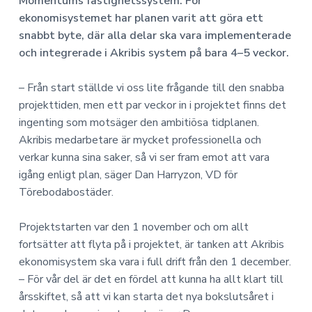
a
n
Momentums fastighetssystem. För
o
n
v
n
ekonomisystemet har planen varit att göra ett
o
i
e
snabbt byte, där alla delar ska vara implementerade
m
g
h
i
och integrerade i Akribis system på bara 4–5 veckor.
e
å
r
l
– Från start ställde vi oss lite frågande till den snabba
i
l
projekttiden, men ett par veckor in i projektet finns det
n
ingenting som motsäger den ambitiösa tidplanen.
g
Akribis medarbetare är mycket professionella och
verkar kunna sina saker, så vi ser fram emot att vara
igång enligt plan, säger Dan Harryzon, VD för
Törebodabostäder.
Projektstarten var den 1 november och om allt
fortsätter att flyta på i projektet, är tanken att Akribis
ekonomisystem ska vara i full drift från den 1 december.
– För vår del är det en fördel att kunna ha allt klart till
årsskiftet, så att vi kan starta det nya bokslutsåret i