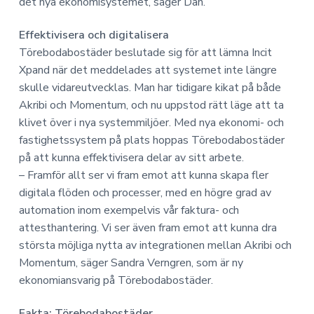
det nya ekonomisystemet, säger Dan.
Effektivisera och digitalisera
Törebodabostäder beslutade sig för att lämna Incit
Xpand när det meddelades att systemet inte längre
skulle vidareutvecklas. Man har tidigare kikat på både
Akribi och Momentum, och nu uppstod rätt läge att ta
klivet över i nya systemmiljöer. Med nya ekonomi- och
fastighetssystem på plats hoppas Törebodabostäder
på att kunna effektivisera delar av sitt arbete.
– Framför allt ser vi fram emot att kunna skapa fler
digitala flöden och processer, med en högre grad av
automation inom exempelvis vår faktura- och
attesthantering. Vi ser även fram emot att kunna dra
största möjliga nytta av integrationen mellan Akribi och
Momentum, säger Sandra Verngren, som är ny
ekonomiansvarig på Törebodabostäder.
Fakta: Törebodabostäder