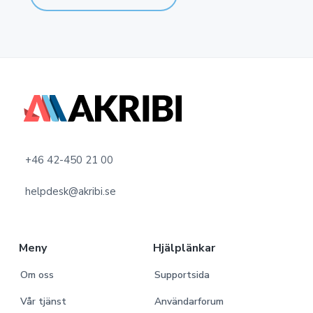
F
o
o
+46 42-450 21 00
t
helpdesk@akribi.se
e
r
Meny
Hjälplänkar
Om oss
Supportsida
Vår tjänst
Användarforum