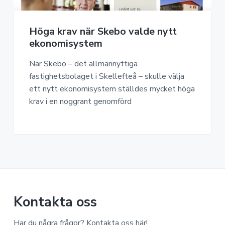
a
n
o
n
v
n
o
i
e
m
Höga krav när Skebo valde nytt
g
h
i
ekonomisystem
e
å
r
l
När Skebo – det allmännyttiga
i
l
fastighetsbolaget i Skellefteå – skulle välja
n
ett nytt ekonomisystem ställdes mycket höga
g
krav i en noggrant genomförd
Kontakta oss
Har du några frågor? Kontakta oss här!