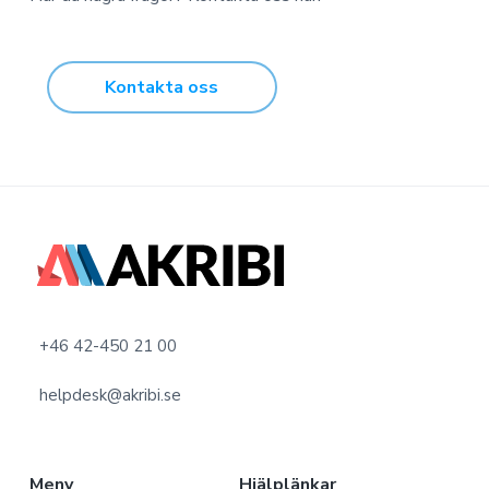
Kontakta oss
F
o
o
+46 42-450 21 00
t
helpdesk@akribi.se
e
r
Meny
Hjälplänkar