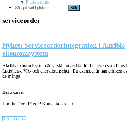
Fjärrstyrning
Sök
på
webbplatsen
serviceorder
Nyhet: Serviceorderintegration i Akribis
ekonomisystem
Akribis ekonomisystem är särskilt utvecklat för behoven som finns i
fastighets-, VA- och energibranschen. Ett exempel är hanteringen av
de många
Kontakta oss
Har du några frågor? Kontakta oss här!
Kontakta oss
Footer