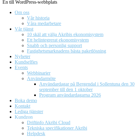
En till WordPress-webbplats
Om oss
Vår historia
Våra medarbetare
Vår tjänst
10 skäl att välja Akribis ekonomisystem
Ett helintegrerat ekonomisystem
Snabb och personlig support
Fastighetsmarknadens bästa paketlösning
Nyheter
Kundselfies
Events
Webbinarier
Användarmöte
Användardagar på Bergendal i Sollentuna den 30
september till den 1 oktober
Program användardagarna 2026
Boka demo
Kontakt
Lediga tjänster
Kundzon
Driftinfo Akribi Cloud
Tekniska specifikationer Akribi
Helpdesk