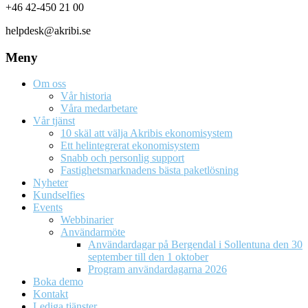
+46 42-450 21 00
helpdesk@akribi.se
Meny
Om oss
Vår historia
Våra medarbetare
Vår tjänst
10 skäl att välja Akribis ekonomisystem
Ett helintegrerat ekonomisystem
Snabb och personlig support
Fastighetsmarknadens bästa paketlösning
Nyheter
Kundselfies
Events
Webbinarier
Användarmöte
Användardagar på Bergendal i Sollentuna den 30
september till den 1 oktober
Program användardagarna 2026
Boka demo
Kontakt
Lediga tjänster