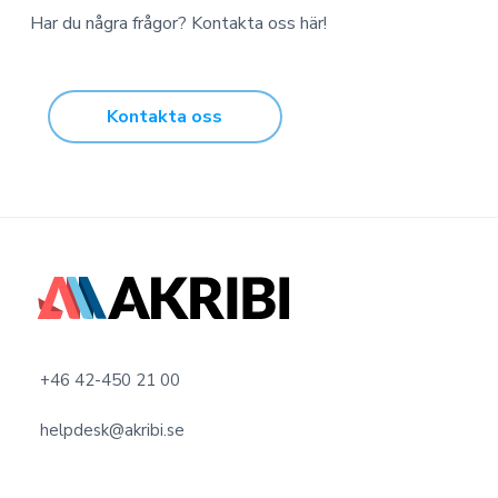
Har du några frågor? Kontakta oss här!
Kontakta oss
F
o
o
+46 42-450 21 00
t
helpdesk@akribi.se
e