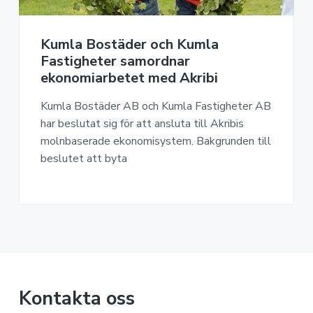
a
n
o
n
v
n
o
i
e
m
Kumla Bostäder och Kumla
g
h
i
Fastigheter samordnar
e
å
ekonomiarbetet med Akribi
r
l
i
l
Kumla Bostäder AB och Kumla Fastigheter AB
n
har beslutat sig för att ansluta till Akribis
g
molnbaserade ekonomisystem. Bakgrunden till
beslutet att byta
Kontakta oss