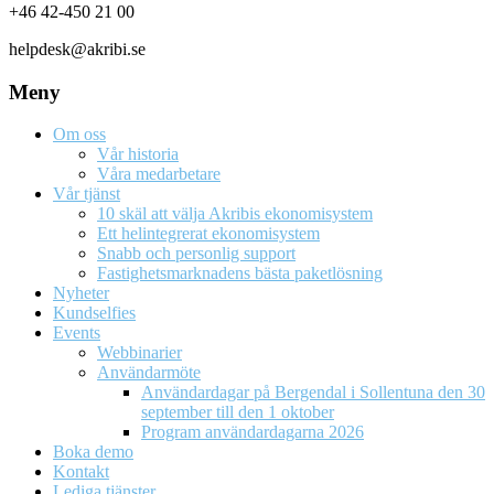
+46 42-450 21 00
helpdesk@akribi.se
Meny
Om oss
Vår historia
Våra medarbetare
Vår tjänst
10 skäl att välja Akribis ekonomisystem
Ett helintegrerat ekonomisystem
Snabb och personlig support
Fastighetsmarknadens bästa paketlösning
Nyheter
Kundselfies
Events
Webbinarier
Användarmöte
Användardagar på Bergendal i Sollentuna den 30
september till den 1 oktober
Program användardagarna 2026
Boka demo
Kontakt
Lediga tjänster