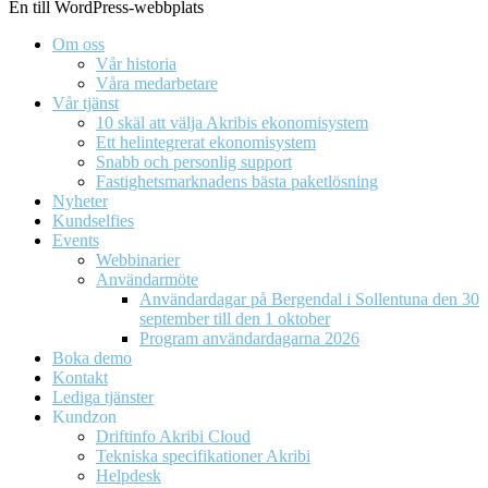
En till WordPress-webbplats
Om oss
Vår historia
Våra medarbetare
Vår tjänst
10 skäl att välja Akribis ekonomisystem
Ett helintegrerat ekonomisystem
Snabb och personlig support
Fastighetsmarknadens bästa paketlösning
Nyheter
Kundselfies
Events
Webbinarier
Användarmöte
Användardagar på Bergendal i Sollentuna den 30
september till den 1 oktober
Program användardagarna 2026
Boka demo
Kontakt
Lediga tjänster
Kundzon
Driftinfo Akribi Cloud
Tekniska specifikationer Akribi
Helpdesk