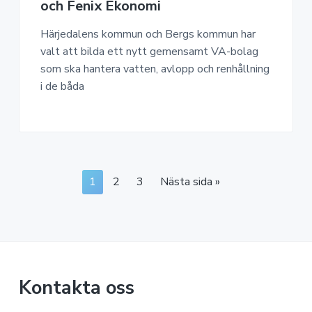
och Fenix Ekonomi
Härjedalens kommun och Bergs kommun har
valt att bilda ett nytt gemensamt VA-bolag
som ska hantera vatten, avlopp och renhållning
i de båda
S
S
S
G
1
2
3
Nästa sida »
i
i
i
o
d
d
d
t
a
a
a
o
Kontakta oss