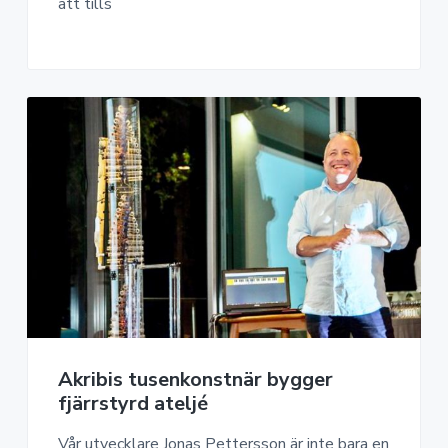
att tills
Akribis tusenkonstnär bygger
fjärrstyrd ateljé
Vår utvecklare Jonas Pettersson är inte bara en