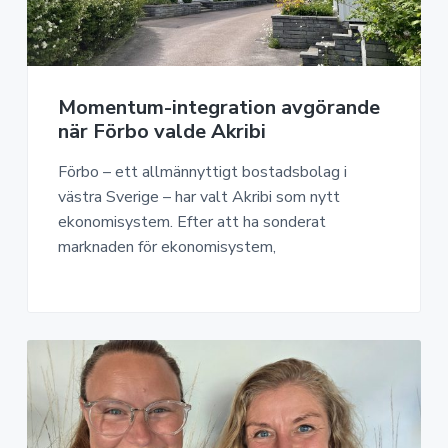
a
n
o
n
v
n
o
i
e
m
g
h
i
e
å
Momentum-integration avgörande
r
l
när Förbo valde Akribi
i
l
Förbo – ett allmännyttigt bostadsbolag i
n
västra Sverige – har valt Akribi som nytt
g
ekonomisystem. Efter att ha sonderat
marknaden för ekonomisystem,