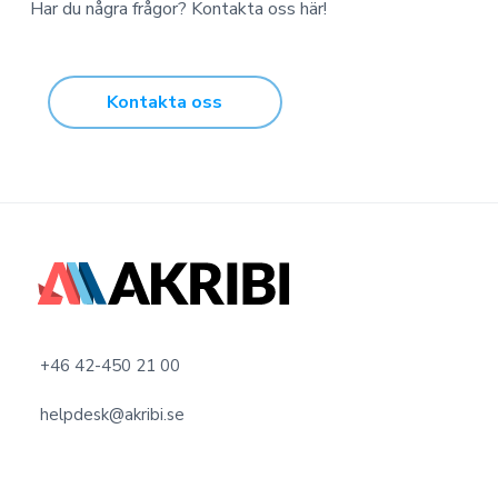
Har du några frågor? Kontakta oss här!
Kontakta oss
F
o
o
+46 42-450 21 00
t
helpdesk@akribi.se
e
r