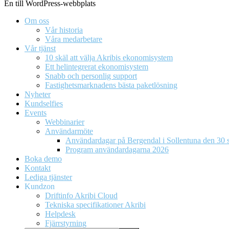
En till WordPress-webbplats
Om oss
Vår historia
Våra medarbetare
Vår tjänst
10 skäl att välja Akribis ekonomisystem
Ett helintegrerat ekonomisystem
Snabb och personlig support
Fastighetsmarknadens bästa paketlösning
Nyheter
Kundselfies
Events
Webbinarier
Användarmöte
Användardagar på Bergendal i Sollentuna den 30 s
Program användardagarna 2026
Boka demo
Kontakt
Lediga tjänster
Kundzon
Driftinfo Akribi Cloud
Tekniska specifikationer Akribi
Helpdesk
Fjärrstyrning