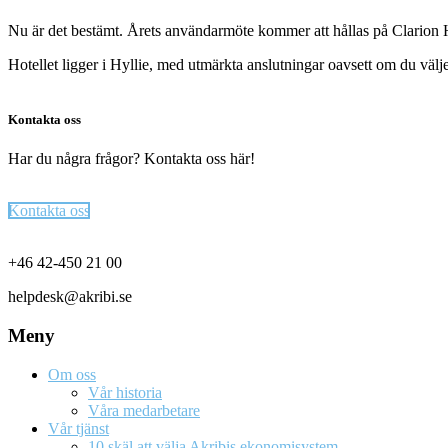
Nu är det bestämt. Årets användarmöte kommer att hållas på Clarion
Hotellet ligger i Hyllie, med utmärkta anslutningar oavsett om du väl
Kontakta oss
Har du några frågor? Kontakta oss här!
Kontakta oss
Footer
+46 42-450 21 00
helpdesk@akribi.se
Meny
Om oss
Vår historia
Våra medarbetare
Vår tjänst
10 skäl att välja Akribis ekonomisystem