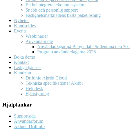
Ett helintegrerat ekonomisystem
Snabb och personlig support
Fastighetsmarknadens bästa paketlösning
Nyheter
Kundselfies
Events
Webbinarier
Användarmöte
Användardagar på Bergendal i Sollentuna den 30 s
Program användardagarna 2026
Boka demo
Kontakt
Lediga tjänster
Kundzon
Driftinfo Akribi Cloud
Tekniska specifikationer Akribi
Helpdesk
Fjärrstyrning
Hjälplänkar
Supportsida
Användarforum
Aktuell Driftinfo