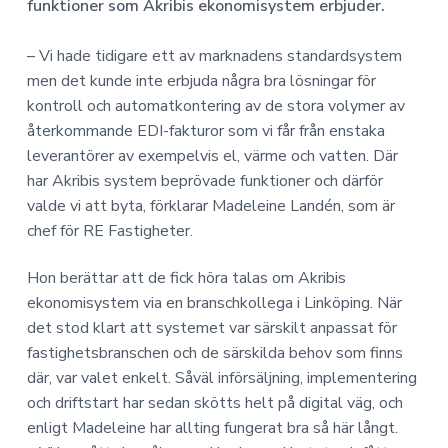
a
n
o
funktioner som Akribis ekonomisystem erbjuder.
n
v
n
o
i
e
– Vi hade tidigare ett av marknadens standardsystem
m
g
h
i
men det kunde inte erbjuda några bra lösningar för
e
å
kontroll och automatkontering av de stora volymer av
r
l
återkommande EDI-fakturor som vi får från enstaka
i
l
leverantörer av exempelvis el, värme och vatten. Där
n
har Akribis system beprövade funktioner och därför
g
valde vi att byta, förklarar Madeleine Landén, som är
chef för RE Fastigheter.
Hon berättar att de fick höra talas om Akribis
ekonomisystem via en branschkollega i Linköping. När
det stod klart att systemet var särskilt anpassat för
fastighetsbranschen och de särskilda behov som finns
där, var valet enkelt. Såväl införsäljning, implementering
och driftstart har sedan skötts helt på digital väg, och
enligt Madeleine har allting fungerat bra så här långt.