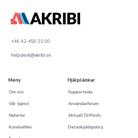
F
o
o
+46 42-450 21 00
t
helpdesk@akribi.se
e
r
Meny
Hjälplänkar
Om oss
Supportsida
Vår tjänst
Användarforum
Nyheter
Aktuell Driftinfo
Kundselfies
Dataskyddspolicy