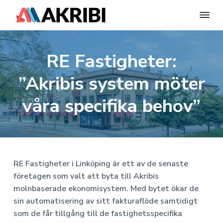
A
E
n
H
H
H
k
t
r
i
o
o
o
RE Fastigheter:
i
l
p
p
p
l
b
W
i
p
p
p
o
”Akribis system möter
S
r
a
a
a
y
d
P
t
t
t
våra specifika behov”
s
r
t
i
i
i
e
e
s
l
l
l
s
m
-
A
l
l
l
w
B
e
h
h
s
|
b
b
u
u
i
F
RE Fastigheter i Linköping är ett av de senaste
p
e
v
v
d
l
företagen som valt att byta till Akribis
n
a
u
u
f
t
molnbaserade ekonomisystem. Med bytet ökar de
i
s
x
d
d
o
sin automatisering av sitt fakturaflöde samtidigt
E
n
i
t
som de får tillgång till de fastighetsspecifika
k