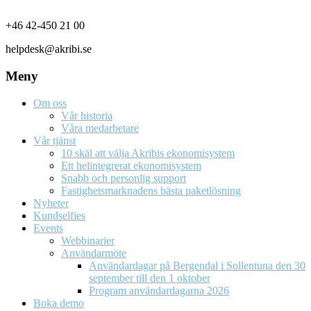
Footer
+46 42-450 21 00
helpdesk@akribi.se
Meny
Om oss
Vår historia
Våra medarbetare
Vår tjänst
10 skäl att välja Akribis ekonomisystem
Ett helintegrerat ekonomisystem
Snabb och personlig support
Fastighetsmarknadens bästa paketlösning
Nyheter
Kundselfies
Events
Webbinarier
Användarmöte
Användardagar på Bergendal i Sollentuna den 30
september till den 1 oktober
Program användardagarna 2026
Boka demo