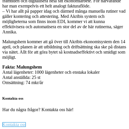
framtiden och digitalisera hela sitt ekonomiarbete. För närvarande
har man exempelvis ett helt analogt fakturaflöde.
– Vi har allt på papper idag och därmed många manuella rutiner vad
gäller kontering och attestering. Med Akribis system och
möjligheterna som finns inom EDI, kommer vi att kunna
effektivisera och automatisera en stor del av de här rutinerna, säger
Annika.
Malungshem kommer att gå över till Akribis ekonomisystem den 14
april, och planen är att utbildning och driftsättning ska ske på distans
via nätet. Allt för att göra bytet så kostnadseffektivt och smidigt som
möjligt.
Fakta: Malungshem
Antal lägenheter: 1000 lägenheter och enstaka lokaler
Antal anställda: 25 st
Omsättning: 74 mkr/år
Kontakta oss
Har du några frågor? Kontakta oss här!
Kontakta oss