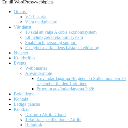
En till WordPress-webbplats
Om oss
Vår historia
Våra medarbetare
Vår tjänst
10 skäl att välja Akribis ekonomisystem
Ett helintegrerat ekonomisystem
Snabb och personlig support
Fastighetsmarknadens bästa paketlösning
Nyheter
Kundselfies
Events
Webbinarier
Användarmöte
Användardagar på Bergendal i Sollentuna den 30
september till den 1 oktober
Program användardagarna 2026
Boka demo
Kontakt
Lediga tjänster
Kundzon
Driftinfo Akribi Cloud
Tekniska specifikationer Akribi
Helpdesk