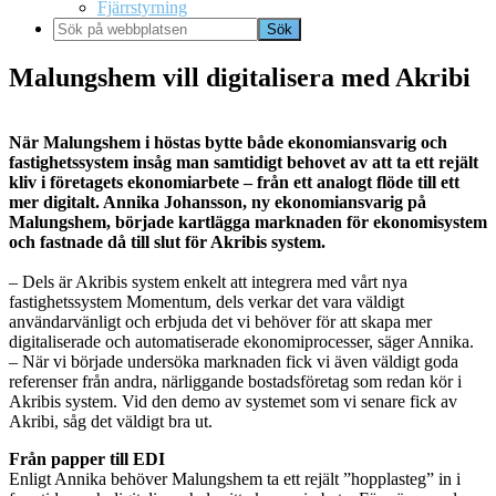
Fjärrstyrning
Sök
på
webbplatsen
Malungshem vill digitalisera med Akribi
När Malungshem i höstas bytte både ekonomiansvarig och
fastighetssystem insåg man samtidigt behovet av att ta ett rejält
kliv i företagets ekonomiarbete – från ett analogt flöde till ett
mer digitalt. Annika Johansson, ny ekonomiansvarig på
Malungshem, började kartlägga marknaden för ekonomisystem
och fastnade då till slut för Akribis system.
– Dels är Akribis system enkelt att integrera med vårt nya
fastighetssystem Momentum, dels verkar det vara väldigt
användarvänligt och erbjuda det vi behöver för att skapa mer
digitaliserade och automatiserade ekonomiprocesser, säger Annika.
– När vi började undersöka marknaden fick vi även väldigt goda
referenser från andra, närliggande bostadsföretag som redan kör i
Akribis system. Vid den demo av systemet som vi senare fick av
Akribi, såg det väldigt bra ut.
Från papper till EDI
Enligt Annika behöver Malungshem ta ett rejält ”hopplasteg” in i