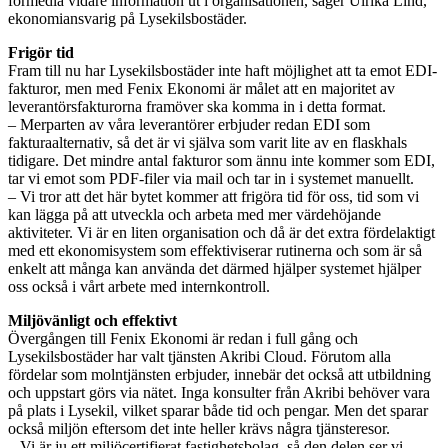
förmedla vidare information ut i organisationen, säger Ulrika Lind,
ekonomiansvarig på Lysekilsbostäder.
Frigör tid
Fram till nu har Lysekilsbostäder inte haft möjlighet att ta emot EDI-
fakturor, men med Fenix Ekonomi är målet att en majoritet av
leverantörsfakturorna framöver ska komma in i detta format.
– Merparten av våra leverantörer erbjuder redan EDI som
fakturaalternativ, så det är vi själva som varit lite av en flaskhals
tidigare. Det mindre antal fakturor som ännu inte kommer som EDI,
tar vi emot som PDF-filer via mail och tar in i systemet manuellt.
– Vi tror att det här bytet kommer att frigöra tid för oss, tid som vi
kan lägga på att utveckla och arbeta med mer värdehöjande
aktiviteter. Vi är en liten organisation och då är det extra fördelaktigt
med ett ekonomisystem som effektiviserar rutinerna och som är så
enkelt att många kan använda det därmed hjälper systemet hjälper
oss också i vårt arbete med internkontroll.
Miljövänligt och effektivt
Övergången till Fenix Ekonomi är redan i full gång och
Lysekilsbostäder har valt tjänsten Akribi Cloud. Förutom alla
fördelar som molntjänsten erbjuder, innebär det också att utbildning
och uppstart görs via nätet. Inga konsulter från Akribi behöver vara
på plats i Lysekil, vilket sparar både tid och pengar. Men det sparar
också miljön eftersom det inte heller krävs några tjänsteresor.
– Vi är ju ett miljöcertifierat fastighetsbolag, så den delen ser vi