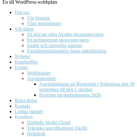
En till WordPress-webbplats
Om oss
Vår historia
Våra medarbetare
Vår tjänst
10 skäl att välja Akribis ekonomisystem
Ett helintegrerat ekonomisystem
Snabb och personlig support
Fastighetsmarknadens bästa paketlösning
Nyheter
Kundselfies
Events
Webbinarier
Användarmöte
Användardagar på Bergendal i Sollentuna den 30
september till den 1 oktober
Program användardagarna 2026
Boka demo
Kontakt
Lediga tjänster
Kundzon
Driftinfo Akribi Cloud
Tekniska specifikationer Akribi
Helpdesk