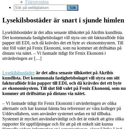
Fjärrstyrning
Sök
på
webbplatsen
Lysekilsbostäder är snart i sjunde himlen
Lysekilsbostäder är det allra senaste tillskottet på Akribis kundlista.
Det kommunala fastighetsbolaget vill styra om sitt fakturaflöde från
papper till EDI, och då krävdes det ett byte av ekonomisystem. Till
slut föll valet på Fenix Ekonomi, som nu kommer att driftsättas på
distans via nätet. – Vi fastnade tidigt för Fenix Ekonomi i
utvärderingen av […]
Lysekilsbostäder
är det allra senaste tillskottet på Akribis
kundlista. Det kommunala fastighetsbolaget vill styra om sitt
fakturaflöde från papper till EDI, och då krävdes det ett byte
av ekonomisystem. Till slut föll valet på Fenix Ekonomi, som nu
kommer att driftsättas på distans via nätet.
– Vi fastnade tidigt för Fenix Ekonomi i utvärderingen av olika
alternativ och har kunnat hämta bra referenser av våra kolleger på
Uddevallahem, som använder systemet sedan en tid tillbaka.
Systemet är mycket användarvänligt och det är enkelt att göra olika
rapporter för uppföljningar och för att på ett enkelt sätt kunna