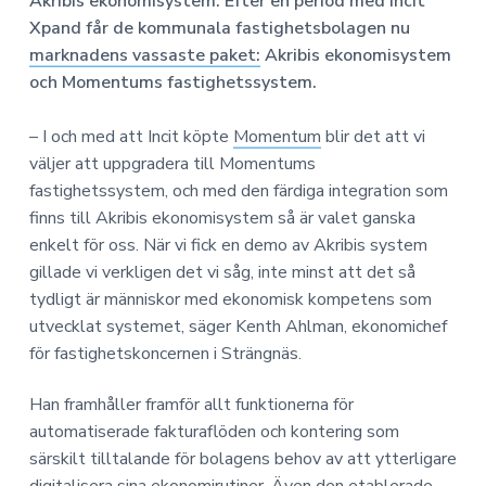
a
n
Akribis ekonomisystem. Efter en period med Incit
o
n
v
n
Xpand får de kommunala fastighetsbolagen nu
o
i
e
marknadens vassaste paket:
Akribis ekonomisystem
m
g
h
i
och Momentums fastighetssystem.
e
å
r
l
– I och med att Incit köpte
Momentum
blir det att vi
i
l
väljer att uppgradera till Momentums
n
fastighetssystem, och med den färdiga integration som
g
finns till Akribis ekonomisystem så är valet ganska
enkelt för oss. När vi fick en demo av Akribis system
gillade vi verkligen det vi såg, inte minst att det så
tydligt är människor med ekonomisk kompetens som
utvecklat systemet, säger Kenth Ahlman, ekonomichef
för fastighetskoncernen i Strängnäs.
Han framhåller framför allt funktionerna för
automatiserade fakturaflöden och kontering som
särskilt tilltalande för bolagens behov av att ytterligare