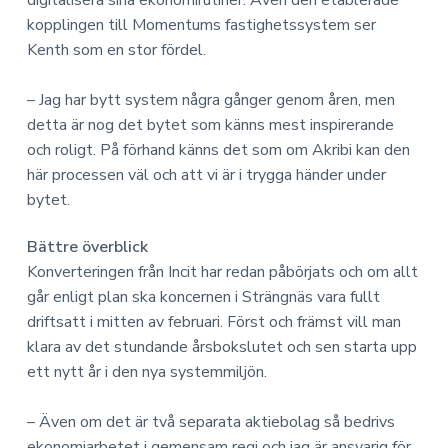
digitalisera sina ekonomirutiner. Även den etablerade
kopplingen till Momentums fastighetssystem ser
Kenth som en stor fördel.
– Jag har bytt system några gånger genom åren, men
detta är nog det bytet som känns mest inspirerande
och roligt. På förhand känns det som om Akribi kan den
här processen väl och att vi är i trygga händer under
bytet.
Bättre överblick
Konverteringen från Incit har redan påbörjats och om allt
går enligt plan ska koncernen i Strängnäs vara fullt
driftsatt i mitten av februari. Först och främst vill man
klara av det stundande årsbokslutet och sen starta upp
ett nytt år i den nya systemmiljön.
– Även om det är två separata aktiebolag så bedrivs
ekonomiarbetet i gemensam regi och jag är ansvarig för