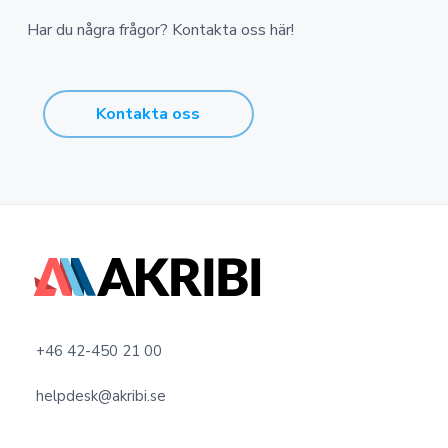
Har du några frågor? Kontakta oss här!
Kontakta oss
F
o
o
+46 42-450 21 00
t
helpdesk@akribi.se
e