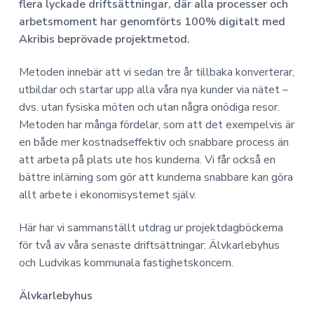
a
n
o
flera lyckade driftsättningar, där alla processer och
n
v
n
arbetsmoment har genomförts 100% digitalt med
o
i
e
Akribis beprövade projektmetod.
m
g
h
i
e
å
Metoden innebär att vi sedan tre år tillbaka konverterar,
r
l
utbildar och startar upp alla våra nya kunder via nätet –
i
l
dvs. utan fysiska möten och utan några onödiga resor.
n
Metoden har många fördelar, som att det exempelvis är
g
en både mer kostnadseffektiv och snabbare process än
att arbeta på plats ute hos kunderna. Vi får också en
bättre inlärning som gör att kunderna snabbare kan göra
allt arbete i ekonomisystemet själv.
Här har vi sammanställt utdrag ur projektdagböckerna
för två av våra senaste driftsättningar: Älvkarlebyhus
och Ludvikas kommunala fastighetskoncern.
Älvkarlebyhus