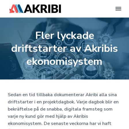
A
E
n
H
H
H
k
t
r
i
o
o
o
Fler lyckade
i
l
p
p
p
l
b
W
i
p
p
p
o
driftstarter av Akribis
S
r
a
a
a
y
d
P
t
t
t
ekonomisystem
s
r
t
i
i
i
e
e
s
l
l
l
s
m
-
A
l
l
l
w
B
e
h
h
s
|
b
b
u
u
i
F
Sedan en tid tillbaka dokumenterar Akribi alla sina
p
e
v
v
d
l
driftstarter i en projektdagbok. Varje dagbok blir en
n
a
u
u
f
t
bekräftelse på de snabba, digitala framsteg som
i
s
x
d
d
o
varje ny kund gör med hjälp av Akribis
E
n
i
t
ekonomisystem. De senaste veckorna har vi haft
k