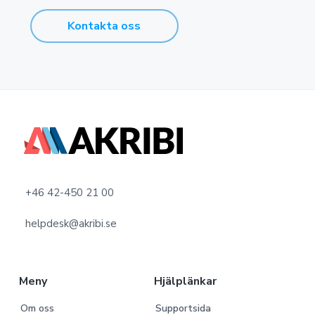
Kontakta oss
F
o
o
+46 42-450 21 00
t
helpdesk@akribi.se
e
r
Meny
Hjälplänkar
Om oss
Supportsida