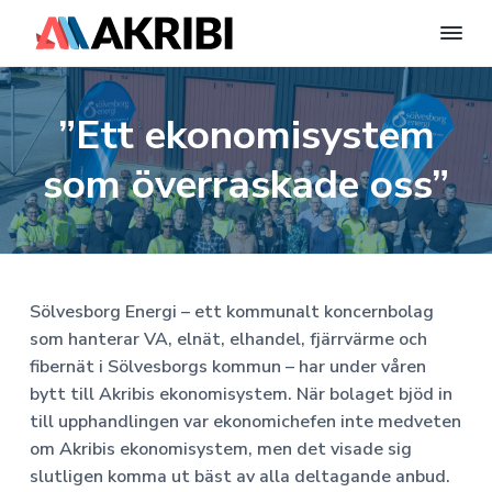
A
E
n
H
H
H
k
t
r
i
o
o
o
”Ett ekonomisystem
i
l
p
p
p
l
b
W
i
p
p
p
o
som överraskade oss”
S
r
a
a
a
y
d
P
t
t
t
s
r
t
i
i
i
e
e
s
l
l
l
s
m
-
A
l
l
l
w
Sölvesborg Energi – ett kommunalt koncernbolag
B
e
h
h
s
|
b
som hanterar VA, elnät, elhandel, fjärrvärme och
b
u
u
i
F
fibernät i Sölvesborgs kommun – har under våren
p
e
v
v
d
l
bytt till Akribis ekonomisystem. När bolaget bjöd in
n
a
u
u
f
t
i
till upphandlingen var ekonomichefen inte medveten
s
x
d
d
o
om Akribis ekonomisystem, men det visade sig
E
n
i
t
k
slutligen komma ut bäst av alla deltagande anbud.