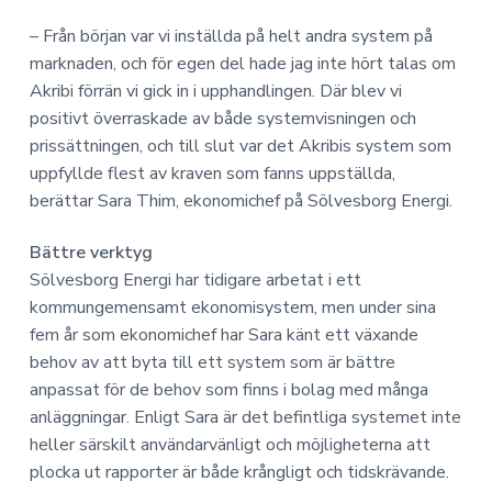
a
n
o
n
v
n
– Från början var vi inställda på helt andra system på
o
i
e
m
marknaden, och för egen del hade jag inte hört talas om
g
h
i
Akribi förrän vi gick in i upphandlingen. Där blev vi
e
å
positivt överraskade av både systemvisningen och
r
l
prissättningen, och till slut var det Akribis system som
i
l
uppfyllde flest av kraven som fanns uppställda,
n
berättar Sara Thim, ekonomichef på Sölvesborg Energi.
g
Bättre verktyg
Sölvesborg Energi har tidigare arbetat i ett
kommungemensamt ekonomisystem, men under sina
fem år som ekonomichef har Sara känt ett växande
behov av att byta till ett system som är bättre
anpassat för de behov som finns i bolag med många
anläggningar. Enligt Sara är det befintliga systemet inte
heller särskilt användarvänligt och möjligheterna att
plocka ut rapporter är både krångligt och tidskrävande.