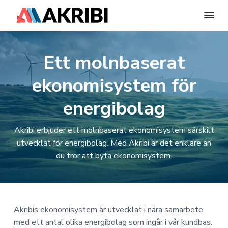
A
E
n
H
H
H
k
t
r
i
o
o
o
Ett molnbaserat
i
l
p
p
p
l
b
W
i
p
p
p
o
ekonomisystem för
S
r
a
a
a
y
d
P
t
t
t
energibolag
s
r
t
i
i
i
e
e
s
l
l
l
s
m
Akribi erbjuder ett molnbaserat ekonomisystem särskilt
-
A
l
l
l
w
utvecklat för energibolag. Med Akribi är det enklare än
B
e
h
h
s
du tror att byta ekonomisystem.
|
b
b
u
u
i
F
p
e
v
v
d
l
n
a
u
u
f
t
i
s
x
d
d
o
Akribis ekonomisystem är utvecklat i nära samarbete
E
n
i
t
k
med ett antal olika energibolag som ingår i vår kundbas.