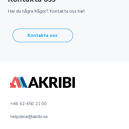
Har du några frågor? Kontakta oss här!
Kontakta oss
F
o
o
+46 42-450 21 00
t
helpdesk@akribi.se
e