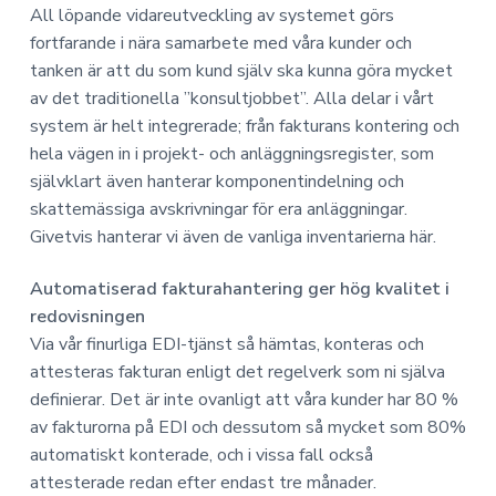
a
n
o
All löpande vidareutveckling av systemet görs
n
v
n
fortfarande i nära samarbete med våra kunder och
o
i
e
m
tanken är att du som kund själv ska kunna göra mycket
g
h
i
av det traditionella ”konsultjobbet”. Alla delar i vårt
e
å
system är helt integrerade; från fakturans kontering och
r
l
hela vägen in i projekt- och anläggningsregister, som
i
l
självklart även hanterar komponentindelning och
n
skattemässiga avskrivningar för era anläggningar.
g
Givetvis hanterar vi även de vanliga inventarierna här.
Automatiserad fakturahantering ger hög kvalitet i
redovisningen
Via vår finurliga EDI-tjänst så hämtas, konteras och
attesteras fakturan enligt det regelverk som ni själva
definierar. Det är inte ovanligt att våra kunder har 80 %
av fakturorna på EDI och dessutom så mycket som 80%
automatiskt konterade, och i vissa fall också
attesterade redan efter endast tre månader.