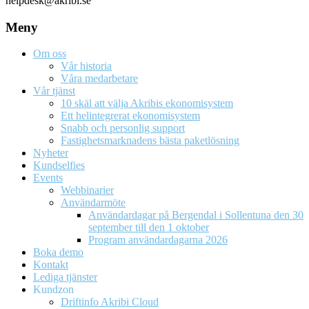
helpdesk@akribi.se
Meny
Om oss
Vår historia
Våra medarbetare
Vår tjänst
10 skäl att välja Akribis ekonomisystem
Ett helintegrerat ekonomisystem
Snabb och personlig support
Fastighetsmarknadens bästa paketlösning
Nyheter
Kundselfies
Events
Webbinarier
Användarmöte
Användardagar på Bergendal i Sollentuna den 30
september till den 1 oktober
Program användardagarna 2026
Boka demo
Kontakt
Lediga tjänster
Kundzon
Driftinfo Akribi Cloud