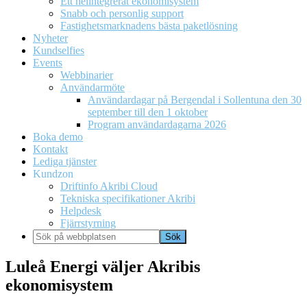
Ett helintegrerat ekonomisystem
Snabb och personlig support
Fastighetsmarknadens bästa paketlösning
Nyheter
Kundselfies
Events
Webbinarier
Användarmöte
Användardagar på Bergendal i Sollentuna den 30
september till den 1 oktober
Program användardagarna 2026
Boka demo
Kontakt
Lediga tjänster
Kundzon
Driftinfo Akribi Cloud
Tekniska specifikationer Akribi
Helpdesk
Fjärrstyrning
Sök
på
webbplatsen
Luleå Energi väljer Akribis
ekonomisystem