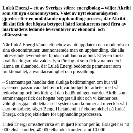
Luleå Energi – ett av Sveriges större energibolag – väljer Akribi
som sitt nya ekonomisystem. Valet av nytt ekonomisystem
gjordes efter en omfattande upphandlingsprocess, där Akribi
till slut fick det högsta betyget i hård konkurrens med flera av
marknadens ledande leverantörer av ekonomi- och
affärssystem.
När Luleå Energi kände ett behov av att uppdatera och modernisera
sina ekonomirutiner, utannonserade man en upphandling, där alla
intresserade leverantörer bjöds in att lämna anbud. Efter en första
kvalificeringsrunda valdes fyra företag ut som fick vara med och
lämna ett slutanbud, där Luleå Energi bedömde parametrar som
funktionalitet, användarvänlighet och prissättning.
– Sammantaget handlar den slutliga bedömningen om hur väl
systemen passar våra behov och vår budget för arbetet med vår
redovisning och bokföring. I den bedömningen var det Akribi som
sammantaget fick det högsta betyget till slut och vi känner oss
väldigt trygga i att detta är ett system som kommer att utveckla vårt
ekonomiarbete, säger Bengt Hietaniemi, t f ekonomichef på Luleå
Energi, och projektledare för upphandlingsprocessen.
Luleå Energi omsätter cirka en miljard kronor per år. Bolaget har 40
000 elnätskunder, 40 000 elhandelskunder samt 10 000