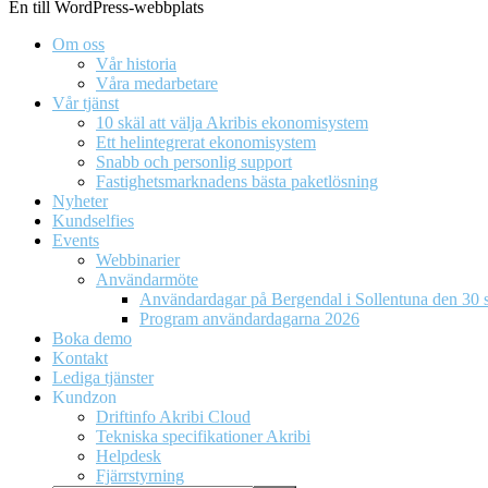
En till WordPress-webbplats
Om oss
Vår historia
Våra medarbetare
Vår tjänst
10 skäl att välja Akribis ekonomisystem
Ett helintegrerat ekonomisystem
Snabb och personlig support
Fastighetsmarknadens bästa paketlösning
Nyheter
Kundselfies
Events
Webbinarier
Användarmöte
Användardagar på Bergendal i Sollentuna den 30 s
Program användardagarna 2026
Boka demo
Kontakt
Lediga tjänster
Kundzon
Driftinfo Akribi Cloud
Tekniska specifikationer Akribi
Helpdesk
Fjärrstyrning