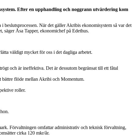
etssystem. Efter en upphandling och noggrann utvärdering kom
a i beslutsprocessen. När det gäller Akribis ekonomisystem så var det
et, säger Åsa Tapper, ekonomichef på Edethus.
tta väldigt mycket för oss i det dagliga arbetet.
gt och är ineffektiva. Det är dessutom begränsat till ett fåtal
 ett bättre flöde mellan Akribi och Momentum.
ektive roller.
 hon.
rk. Förvaltningen omfattar administrativ och teknisk förvaltning,
 omsätter cirka 120 mkr/år.