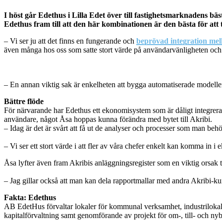
I höst går Edethus i Lilla Edet över till fastighetsmarknadens
Edethus fram till att den här kombinationen är den bästa för att 
– Vi ser ju att det finns en fungerande och
beprövad integration me
även många hos oss som satte stort värde på användarvänligheten och
– En annan viktig sak är enkelheten att bygga automatiserade modeller 
Bättre flöde
För närvarande har Edethus ett ekonomisystem som är dåligt integrerat 
användare, något Åsa hoppas kunna förändra med bytet till Akribi.
– Idag är det är svårt att få ut de analyser och processer som man beh
– Vi ser ett stort värde i att fler av våra chefer enkelt kan komma in 
Åsa lyfter även fram Akribis anläggningsregister som en viktig orsak t
– Jag gillar också att man kan dela rapportmallar med andra Akribi-kund
Fakta: Edethus
AB EdetHus förvaltar lokaler för kommunal verksamhet, industrilokale
kapitalförvaltning samt genomförande av projekt för om-, till- och nyby