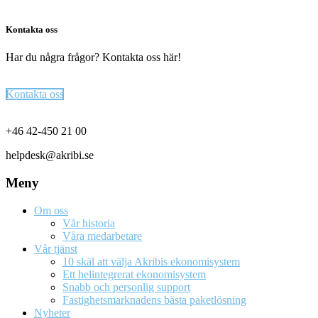
Kontakta oss
Har du några frågor? Kontakta oss här!
Kontakta oss
Footer
+46 42-450 21 00
helpdesk@akribi.se
Meny
Om oss
Vår historia
Våra medarbetare
Vår tjänst
10 skäl att välja Akribis ekonomisystem
Ett helintegrerat ekonomisystem
Snabb och personlig support
Fastighetsmarknadens bästa paketlösning
Nyheter