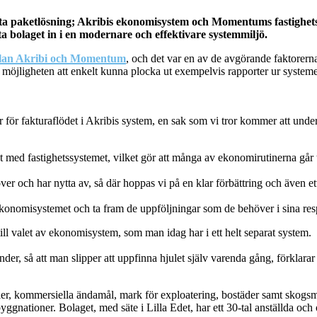
 bästa paketlösning; Akribis ekonomisystem och Momentums fastigh
ta bolaget in i en modernare och effektivare systemmiljö.
llan Akribi och Momentum
, och det var en av de avgörande faktorern
 möjligheten att enkelt kunna plocka ut exempelvis rapporter ur system
för fakturaflödet i Akribis system, en sak som vi tror kommer att underlä
med fastighetssystemet, vilket gör att många av ekonomirutinerna går trö
över och har nytta av, så där hoppas vi på en klar förbättring och även
i ekonomisystemet och ta fram de uppföljningar som de behöver i sina resp
ill valet av ekonomisystem, som man idag har i ett helt separat system.
er, så att man slipper att uppfinna hjulet själv varenda gång, förklarar
r, kommersiella ändamål, mark för exploatering, bostäder samt skogsma
ggnationer. Bolaget, med säte i Lilla Edet, har ett 30-tal anställda och