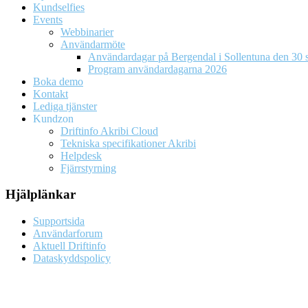
Kundselfies
Events
Webbinarier
Användarmöte
Användardagar på Bergendal i Sollentuna den 30 s
Program användardagarna 2026
Boka demo
Kontakt
Lediga tjänster
Kundzon
Driftinfo Akribi Cloud
Tekniska specifikationer Akribi
Helpdesk
Fjärrstyrning
Hjälplänkar
Supportsida
Användarforum
Aktuell Driftinfo
Dataskyddspolicy