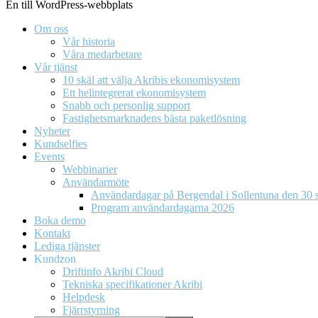
En till WordPress-webbplats
Om oss
Vår historia
Våra medarbetare
Vår tjänst
10 skäl att välja Akribis ekonomisystem
Ett helintegrerat ekonomisystem
Snabb och personlig support
Fastighetsmarknadens bästa paketlösning
Nyheter
Kundselfies
Events
Webbinarier
Användarmöte
Användardagar på Bergendal i Sollentuna den 30 s
Program användardagarna 2026
Boka demo
Kontakt
Lediga tjänster
Kundzon
Driftinfo Akribi Cloud
Tekniska specifikationer Akribi
Helpdesk
Fjärrstyrning