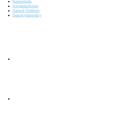
Supportsida
Användarforum
Aktuell Driftinfo
Dataskyddspolicy