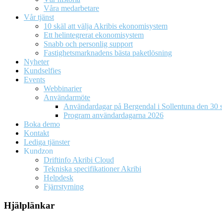
Våra medarbetare
Vår tjänst
10 skäl att välja Akribis ekonomisystem
Ett helintegrerat ekonomisystem
Snabb och personlig support
Fastighetsmarknadens bästa paketlösning
Nyheter
Kundselfies
Events
Webbinarier
Användarmöte
Användardagar på Bergendal i Sollentuna den 30 s
Program användardagarna 2026
Boka demo
Kontakt
Lediga tjänster
Kundzon
Driftinfo Akribi Cloud
Tekniska specifikationer Akribi
Helpdesk
Fjärrstyrning
Hjälplänkar