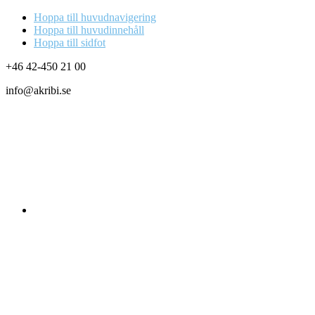
Hoppa till huvudnavigering
Hoppa till huvudinnehåll
Hoppa till sidfot
+46 42-450 21 00
info@akribi.se