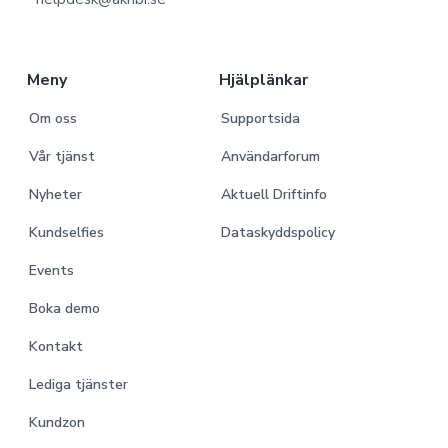
e
r
Meny
Hjälplänkar
Om oss
Supportsida
Vår tjänst
Användarforum
Nyheter
Aktuell Driftinfo
Kundselfies
Dataskyddspolicy
Events
Boka demo
Kontakt
Lediga tjänster
Kundzon