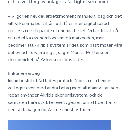
a
n
o
och utveckling av bolagets fastighetsekonomi.
n
v
n
o
i
e
– Vi gör en hel del arbetsmoment manuellt idag och det
m
g
h
i
vill vi komma bort ifrån, och få en mer digitaliserad
e
å
process i det löpande ekonomiarbetet. Vi har tittat på
r
l
en rad olika ekonomisystem på marknaden, men
i
l
bedömer att Akribis system är det som bäst möter våra
n
behov och förväntningar, säger Monica Pettersson,
g
ekonomichef på Askersundsbostäder.
Enklare vardag
Innan beslutet fattades pratade Monica och hennes
kolleger även med andra bolag inom allmännyttan som
redan använder Akribis ekonomisystem, och de
samtalen bara stärkte övertygelsen om att det här är
den rätta vägen för Askersundsbostäder.