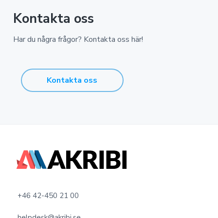
Kontakta oss
Har du några frågor? Kontakta oss här!
Kontakta oss
F
o
o
+46 42-450 21 00
t
helpdesk@akribi.se