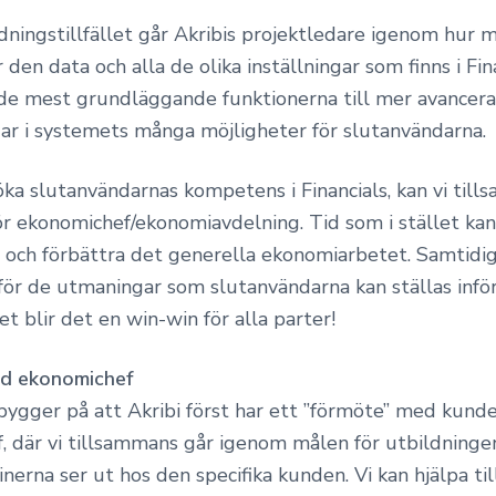
dningstillfället går Akribis projektledare igenom hur 
 den data och alla de olika inställningar som finns i Fin
ån de mest grundläggande funktionerna till mer avancer
ar i systemets många möjligheter för slutanvändarna.
ka slutanvändarnas kompetens i Financials, kan vi til
för ekonomichef/ekonomiavdelning. Tid som i stället ka
 och förbättra det generella ekonomiarbetet. Samtidigt 
för de utmaningar som slutanvändarna kan ställas inför
 blir det en win-win för alla parter!
d ekonomichef
ygger på att Akribi först har ett ”förmöte” med kund
, där vi tillsammans går igenom målen för utbildninge
inerna ser ut hos den specifika kunden. Vi kan hjälpa ti