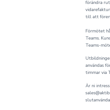
förändra rut
vidarefaktur
till att för
Förmötet hål
Teams. Kunde
Teams-möte,
Utbildningen
användas för
timmar via 
Är ni intress
sales@aktibi
slutanvända