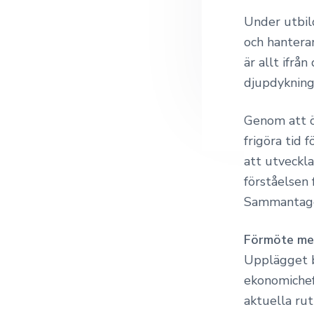
Under utbil
och hanterar
är allt ifr
djupdykning
Genom att ö
frigöra tid 
att utveckla
förståelsen 
Sammantaget
Förmöte me
Upplägget b
ekonomichef
aktuella rut