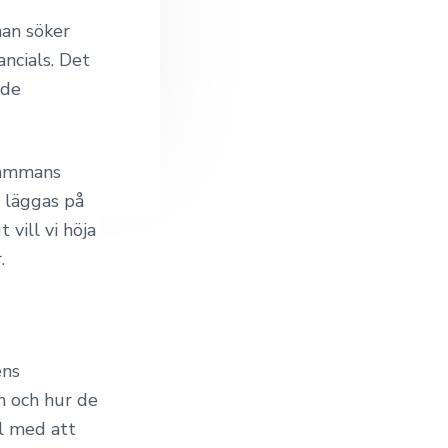
man söker
ancials. Det
ade
lsammans
n läggas på
vill vi höja
.
ens
n och hur de
ll med att