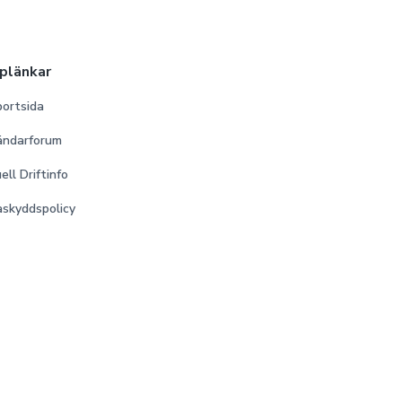
lplänkar
ortsida
ändarforum
ell Driftinfo
skyddspolicy