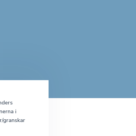
unders
nerna i
r/granskar