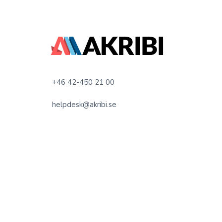
F
o
o
+46 42-450 21 00
t
helpdesk@akribi.se
e
r