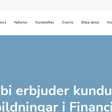
änst
Nyheter
Kundselfies
Events
Boka demo
Ko
ibi erbjuder kundu
ildningar i Financ