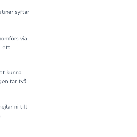
tiner syftar
nomförs via
l ett
att kunna
gen tar två
jlar ni till
a