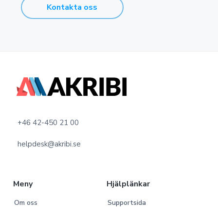
Kontakta oss
F
o
o
+46 42-450 21 00
t
helpdesk@akribi.se
e
r
Meny
Hjälplänkar
Om oss
Supportsida