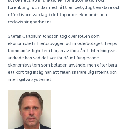
a
n
systemets alla funktioner för automation och
o
n
v
n
förenkling, och därmed fått en betydligt enklare och
o
i
e
effektivare vardag i det löpande ekonomi- och
m
g
h
i
redovisningsarbetet.
e
å
r
l
Stefan Carlbaum Jonsson tog över rollen som
i
l
ekonomichef i Tierpsbyggen och moderbolaget Tierps
n
Kommunfastigheter i början av förra året. Inledningsvis
g
undrade han vad det var för dåligt fungerande
ekonomisystem som bolagen använde, men efter bara
ett kort tag insåg han att felen snarare låg internt och
inte i själva systemet.