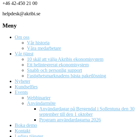
+46 42-450 21 00
helpdesk@akribi.se
Meny
Om oss
Vår historia
Våra medarbetare
Vår tjänst
10 skäl att välja Akribis ekonomisystem
Ett helintegrerat ekonomisystem
Snabb och personlig support
Fastighetsmarknadens bästa paketlösning
Nyheter
Kundselfies
Events
Webbinarier
Användarmöte
Användardagar på Bergendal i Sollentuna den 30
september till den 1 oktober
Program användardagarna 2026
Boka demo
Kontakt
Lediga tjänster