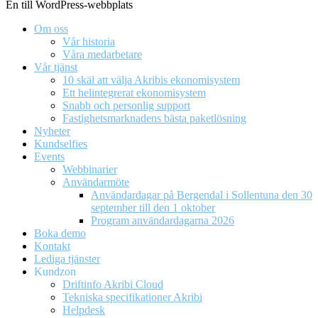
En till WordPress-webbplats
Om oss
Vår historia
Våra medarbetare
Vår tjänst
10 skäl att välja Akribis ekonomisystem
Ett helintegrerat ekonomisystem
Snabb och personlig support
Fastighetsmarknadens bästa paketlösning
Nyheter
Kundselfies
Events
Webbinarier
Användarmöte
Användardagar på Bergendal i Sollentuna den 30
september till den 1 oktober
Program användardagarna 2026
Boka demo
Kontakt
Lediga tjänster
Kundzon
Driftinfo Akribi Cloud
Tekniska specifikationer Akribi
Helpdesk