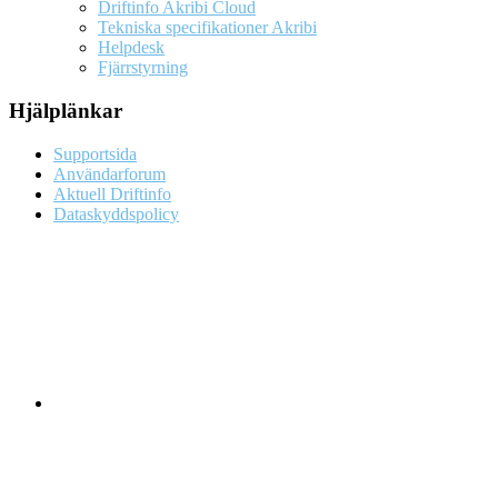
Driftinfo Akribi Cloud
Tekniska specifikationer Akribi
Helpdesk
Fjärrstyrning
Hjälplänkar
Supportsida
Användarforum
Aktuell Driftinfo
Dataskyddspolicy