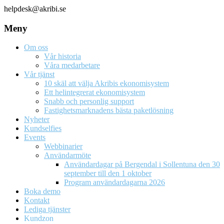
helpdesk@akribi.se
Meny
Om oss
Vår historia
Våra medarbetare
Vår tjänst
10 skäl att välja Akribis ekonomisystem
Ett helintegrerat ekonomisystem
Snabb och personlig support
Fastighetsmarknadens bästa paketlösning
Nyheter
Kundselfies
Events
Webbinarier
Användarmöte
Användardagar på Bergendal i Sollentuna den 30
september till den 1 oktober
Program användardagarna 2026
Boka demo
Kontakt
Lediga tjänster
Kundzon