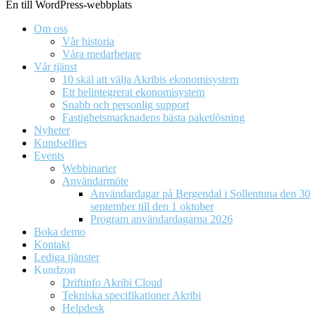
En till WordPress-webbplats
Om oss
Vår historia
Våra medarbetare
Vår tjänst
10 skäl att välja Akribis ekonomisystem
Ett helintegrerat ekonomisystem
Snabb och personlig support
Fastighetsmarknadens bästa paketlösning
Nyheter
Kundselfies
Events
Webbinarier
Användarmöte
Användardagar på Bergendal i Sollentuna den 30
september till den 1 oktober
Program användardagarna 2026
Boka demo
Kontakt
Lediga tjänster
Kundzon
Driftinfo Akribi Cloud
Tekniska specifikationer Akribi
Helpdesk