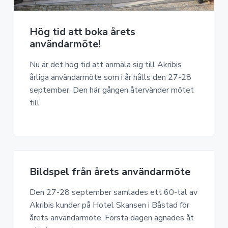
a
n
o
n
v
n
o
i
e
m
Hög tid att boka årets
g
h
i
användarmöte!
e
å
r
l
Nu är det hög tid att anmäla sig till Akribis
i
l
årliga användarmöte som i år hålls den 27-28
n
september. Den här gången återvänder mötet
g
till
Bildspel från årets användarmöte
Den 27-28 september samlades ett 60-tal av
Akribis kunder på Hotel Skansen i Båstad för
årets användarmöte. Första dagen ägnades åt