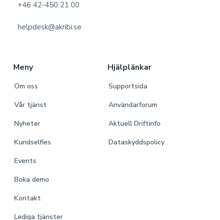
o
+46 42-450 21 00
t
helpdesk@akribi.se
e
r
Meny
Hjälplänkar
Om oss
Supportsida
Vår tjänst
Användarforum
Nyheter
Aktuell Driftinfo
Kundselfies
Dataskyddspolicy
Events
Boka demo
Kontakt
Lediga tjänster