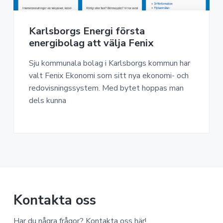
a
n
o
n
v
n
o
i
e
m
Karlsborgs Energi första
g
h
i
energibolag att välja Fenix
e
å
r
l
Sju kommunala bolag i Karlsborgs kommun har
i
l
valt Fenix Ekonomi som sitt nya ekonomi- och
n
redovisningssystem. Med bytet hoppas man
g
dels kunna
Kontakta oss
Har du några frågor? Kontakta oss här!