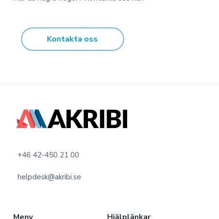
Kontakta oss
F
o
o
+46 42-450 21 00
t
helpdesk@akribi.se
e
r
Meny
Hjälplänkar