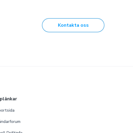
Kontakta oss
lplänkar
ortsida
ändarforum
ell Driftinfo