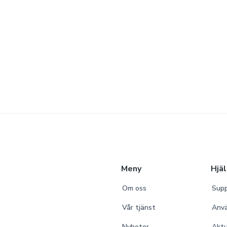
Meny
Hjä
Om oss
Supp
Vår tjänst
Anv
Nyheter
Aktu