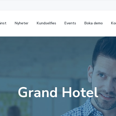
änst
Nyheter
Kundselfies
Events
Boka demo
Ko
Grand Hotel