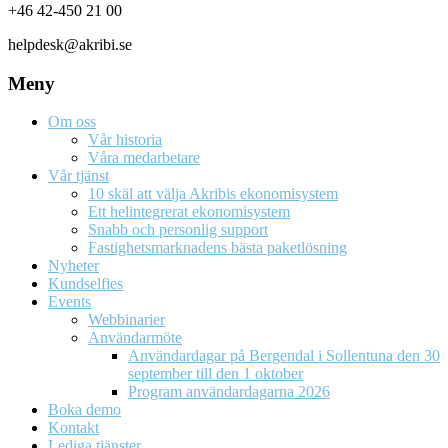
+46 42-450 21 00
helpdesk@akribi.se
Meny
Om oss
Vår historia
Våra medarbetare
Vår tjänst
10 skäl att välja Akribis ekonomisystem
Ett helintegrerat ekonomisystem
Snabb och personlig support
Fastighetsmarknadens bästa paketlösning
Nyheter
Kundselfies
Events
Webbinarier
Användarmöte
Användardagar på Bergendal i Sollentuna den 30
september till den 1 oktober
Program användardagarna 2026
Boka demo
Kontakt
Lediga tjänster