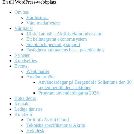
En till WordPress-webbplats
Om oss
Vår historia
Våra medarbetare
Vår tjänst
10 skäl att välja Akribis ekonomisystem
Ett helintegrerat ekonomisystem
Snabb och personlig support
Fastighetsmarknadens bästa paketlösning
Nyheter
Kundselfies
Events
Webbinarier
Användarmöte
Användardagar på Bergendal i Sollentuna den 30
september till den 1 oktober
Program användardagarna 2026
Boka demo
Kontakt
Lediga tjänster
Kundzon
Driftinfo Akribi Cloud
Tekniska specifikationer Akribi
Helpdesk