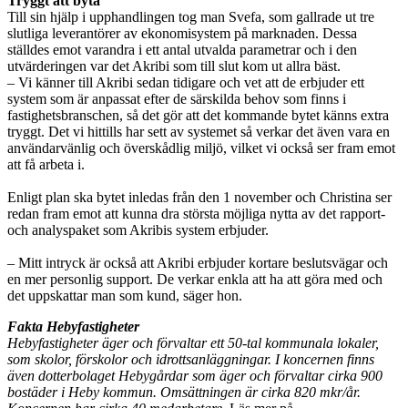
Tryggt att byta
Till sin hjälp i upphandlingen tog man Svefa, som gallrade ut tre
slutliga leverantörer av ekonomisystem på marknaden. Dessa
ställdes emot varandra i ett antal utvalda parametrar och i den
utvärderingen var det Akribi som till slut kom ut allra bäst.
– Vi känner till Akribi sedan tidigare och vet att de erbjuder ett
system som är anpassat efter de särskilda behov som finns i
fastighetsbranschen, så det gör att det kommande bytet känns extra
tryggt. Det vi hittills har sett av systemet så verkar det även vara en
användarvänlig och överskådlig miljö, vilket vi också ser fram emot
att få arbeta i.
Enligt plan ska bytet inledas från den 1 november och Christina ser
redan fram emot att kunna dra största möjliga nytta av det rapport-
och analyspaket som Akribis system erbjuder.
– Mitt intryck är också att Akribi erbjuder kortare beslutsvägar och
en mer personlig support. De verkar enkla att ha att göra med och
det uppskattar man som kund, säger hon.
Fakta Hebyfastigheter
Hebyfastigheter äger och förvaltar ett 50-tal kommunala lokaler,
som skolor, förskolor och idrottsanläggningar. I koncernen finns
även dotterbolaget Hebygårdar som äger och förvaltar cirka 900
bostäder i Heby kommun. Omsättningen är cirka 820 mkr/år.