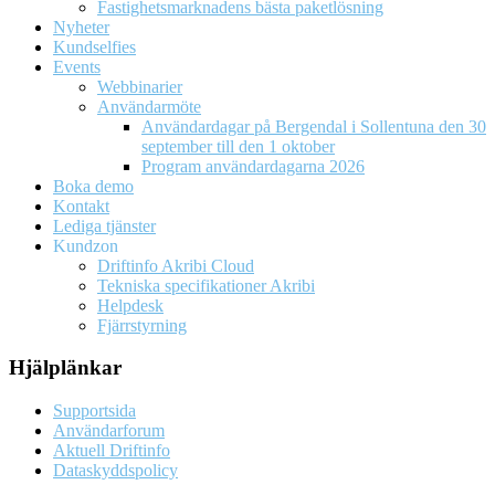
Fastighetsmarknadens bästa paketlösning
Nyheter
Kundselfies
Events
Webbinarier
Användarmöte
Användardagar på Bergendal i Sollentuna den 30
september till den 1 oktober
Program användardagarna 2026
Boka demo
Kontakt
Lediga tjänster
Kundzon
Driftinfo Akribi Cloud
Tekniska specifikationer Akribi
Helpdesk
Fjärrstyrning
Hjälplänkar
Supportsida
Användarforum
Aktuell Driftinfo
Dataskyddspolicy