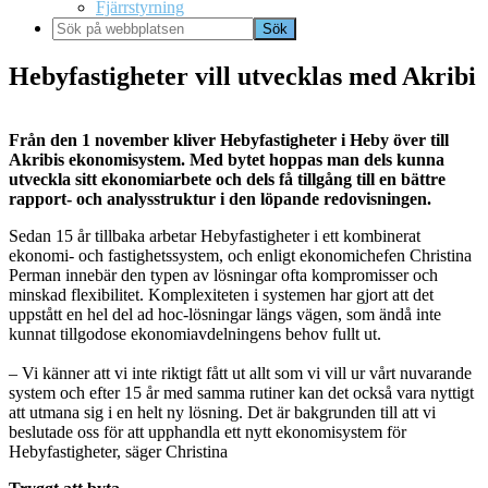
Fjärrstyrning
Sök
på
webbplatsen
Hebyfastigheter vill utvecklas med Akribi
Från den 1 november kliver Hebyfastigheter i Heby över till
Akribis ekonomisystem. Med bytet hoppas man dels kunna
utveckla sitt ekonomiarbete och dels få tillgång till en bättre
rapport- och analysstruktur i den löpande redovisningen.
Sedan 15 år tillbaka arbetar Hebyfastigheter i ett kombinerat
ekonomi- och fastighetssystem, och enligt ekonomichefen Christina
Perman innebär den typen av lösningar ofta kompromisser och
minskad flexibilitet. Komplexiteten i systemen har gjort att det
uppstått en hel del ad hoc-lösningar längs vägen, som ändå inte
kunnat tillgodose ekonomiavdelningens behov fullt ut.
– Vi känner att vi inte riktigt fått ut allt som vi vill ur vårt nuvarande
system och efter 15 år med samma rutiner kan det också vara nyttigt
att utmana sig i en helt ny lösning. Det är bakgrunden till att vi
beslutade oss för att upphandla ett nytt ekonomisystem för
Hebyfastigheter, säger Christina