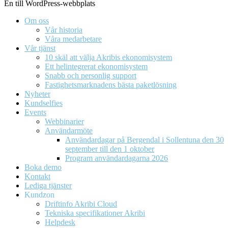
En till WordPress-webbplats
Om oss
Vår historia
Våra medarbetare
Vår tjänst
10 skäl att välja Akribis ekonomisystem
Ett helintegrerat ekonomisystem
Snabb och personlig support
Fastighetsmarknadens bästa paketlösning
Nyheter
Kundselfies
Events
Webbinarier
Användarmöte
Användardagar på Bergendal i Sollentuna den 30
september till den 1 oktober
Program användardagarna 2026
Boka demo
Kontakt
Lediga tjänster
Kundzon
Driftinfo Akribi Cloud
Tekniska specifikationer Akribi
Helpdesk