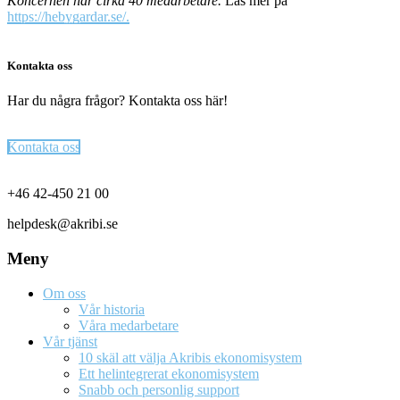
Koncernen har cirka 40 medarbetare.
Läs mer på
https://hebygardar.se/.
Kontakta oss
Har du några frågor? Kontakta oss här!
Kontakta oss
Footer
+46 42-450 21 00
helpdesk@akribi.se
Meny
Om oss
Vår historia
Våra medarbetare
Vår tjänst
10 skäl att välja Akribis ekonomisystem
Ett helintegrerat ekonomisystem
Snabb och personlig support