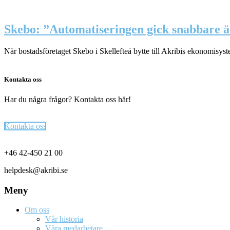
Skebo: ”Automatiseringen gick snabbare ä
När bostadsföretaget Skebo i Skellefteå bytte till Akribis ekonomisys
Kontakta oss
Har du några frågor? Kontakta oss här!
Kontakta oss
Footer
+46 42-450 21 00
helpdesk@akribi.se
Meny
Om oss
Vår historia
Våra medarbetare