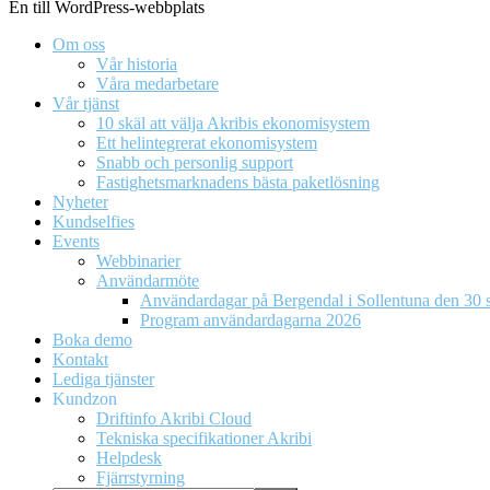
En till WordPress-webbplats
Om oss
Vår historia
Våra medarbetare
Vår tjänst
10 skäl att välja Akribis ekonomisystem
Ett helintegrerat ekonomisystem
Snabb och personlig support
Fastighetsmarknadens bästa paketlösning
Nyheter
Kundselfies
Events
Webbinarier
Användarmöte
Användardagar på Bergendal i Sollentuna den 30 s
Program användardagarna 2026
Boka demo
Kontakt
Lediga tjänster
Kundzon
Driftinfo Akribi Cloud
Tekniska specifikationer Akribi
Helpdesk
Fjärrstyrning