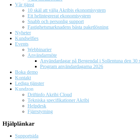
Vår tjänst
10 skäl att välja Akribis ekonomisystem
Ett helintegrerat ekonomisystem
Snabb och personlig support
Fastighetsmarknadens bästa paketlösning
Nyheter
Kundselfies
Events
Webbinarier
Användarmöte
Användardagar på Bergendal i Sollentuna den 30 s
Program användardagarna 2026
Boka demo
Kontakt
Lediga tjänster
Kundzon
Driftinfo Akribi Cloud
Tekniska specifikationer Akribi
Helpdesk
Fjärrstyrning
Hjälplänkar
Supportsida